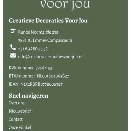
Creatieve Decoraties Voor Jou
Runde Noordzijde 23a
7881 JG Emmer-Compascuum
+31 6 4280 95 32
info@creatievedecoratiesvoorjou.nl
KVK-nummer: 72562153
BTW-nummer: NL001804065B27
IBAN: NL32RBRB0778006387
Snel navigeren
Over ons
Nieuwsbrief
Contact
Onze winkel