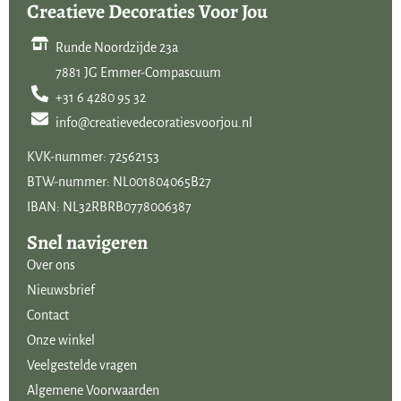
Creatieve Decoraties Voor Jou
Runde Noordzijde 23a
7881 JG Emmer-Compascuum
+31 6 4280 95 32
info@creatievedecoratiesvoorjou.nl
KVK-nummer: 72562153
BTW-nummer: NL001804065B27
IBAN: NL32RBRB0778006387
Snel navigeren
Over ons
Nieuwsbrief
Contact
Onze winkel
Veelgestelde vragen
Algemene Voorwaarden