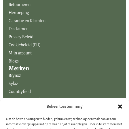
Retourneren
Herroeping
Garantie en Klachten
Disclaimer
Privacy Beleid
Cookiebeleid (EU)
Mijn account
Blogs
Merken
Brynxz
Sylxz
Countryfield
Mansion Atmosphere
Uitgelicht voor jou!
Beheer toestemming
SALE
Om de beste ervaringen te bieden, gebruiken wij technologieën zoals cookies om
Voordelige boeketten kunstbloemen
informatie over je apparaat op te slaan en/of te raadplegen. Door in te stemmen met