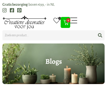
Gratis bezorging
boven €99,- in NL
0
0
Blogs