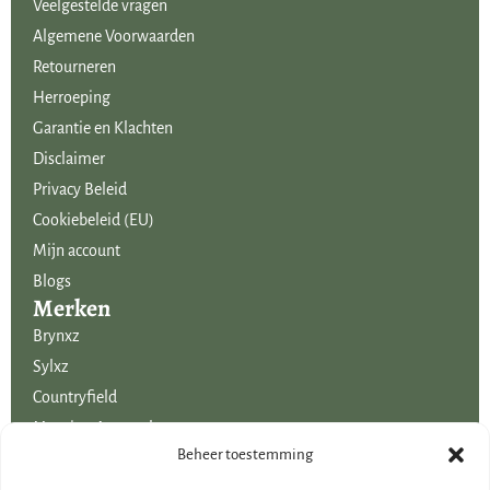
Veelgestelde vragen
Algemene Voorwaarden
Retourneren
Herroeping
Garantie en Klachten
Disclaimer
Privacy Beleid
Cookiebeleid (EU)
Mijn account
Blogs
Merken
Brynxz
Sylxz
Countryfield
Mansion Atmosphere
Uitgelicht voor jou!
Beheer toestemming
SALE