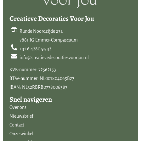
Creatieve Decoraties Voor Jou
Runde Noordzijde 23a
7881 JG Emmer-Compascuum
+31 6 4280 95 32
info@creatievedecoratiesvoorjou.nl
KVK-nummer: 72562153
BTW-nummer: NL001804065B27
IBAN: NL32RBRB0778006387
Snel navigeren
Over ons
Nieuwsbrief
Contact
Onze winkel