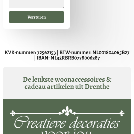
Versturen
KVK-nummer: 72562153 | BTW-nummer: NL001804065B27
| IBAN: NL32RBRB0778006387
De leukste woonaccessoires &
cadeau artikelen uit Drenthe