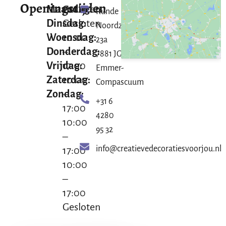
Openingstijden
Maandag:
Gesloten
Runde
Dinsdag:
Gesloten
Noordzijde
Woensdag:
10:00
23a
Donderdag:
–
7881 JG
Vrijdag:
17:00
Emmer-
Zaterdag:
10:00
Compascuum
Zondag:
–
+31 6
17:00
4280
10:00
95 32
–
info@creatievedecoratiesvoorjou.nl
17:00
10:00
–
17:00
Gesloten