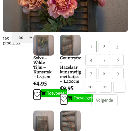
165
producten
1
2
3
Sylxz –
Countryfield
4
5
6
Wilde
–
Tijm –
Hazelaar
Kunsttak
kunsttwijg
7
8
9
– L.93cm
met katjes
– L.100cm
€
4,95
€
9,95
10
11
…
Toevoegen
Toevoegen
Volgende