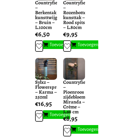
Countryfield
Countryfield
–
–
Berkentak
Rozenbottel
kunsttwijg
kunsttak –
– Bruin –
Rood spits
L.100cm
– L.80cm
€
6,50
€
9,95
Toevoegen
Toevoegen
Sylxz –
Countryfield
Flowerspray
–
– Karma –
Pioenroos
250ml
zijdebloem
Miranda –
€
16,95
Crème –
L.68 cm
Toevoegen
€
8,95
Toevoegen