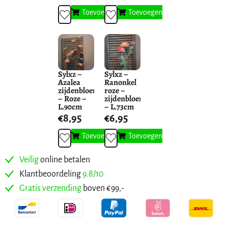
Toevoegen
Toevoegen
Sylxz –
Sylxz –
Azalea
Ranonkel
zijdenbloem
roze –
– Roze –
zijdenbloem
L.90cm
– L.73cm
€
8,95
€
6,95
Toevoegen
Toevoegen
Veilig
online betalen
Klantbeoordeling
9.8/10
Gratis verzending
boven €99,-