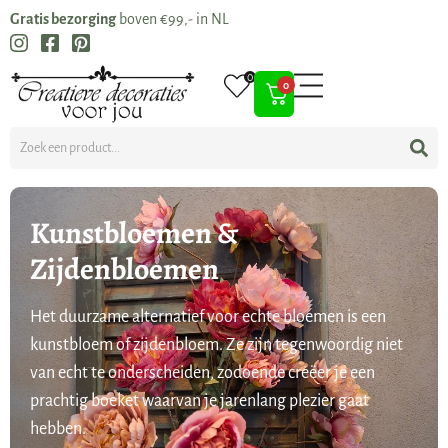
Gratis bezorging
boven €99,- in NL
0
0
Kunstbloemen &
Zijdenbloemen
Het duurzame alternatief voor echte bloemen is een
kunstbloem of zijdenbloem. Ze zijn tegenwoordig niet
van echt te onderscheiden, zodoende creëer je een
prachtig boeket waarvan je jarenlang plezier gaat
hebben.