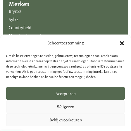
Merken
Brynxz
Sylxz
Countryfield
Mansion Atmosphere
Uitgelicht voor jou!
Beheer toestemming
SALE
Om de beste ervaringen te bieden, gebruiken wij technologieën zoals cookies om
Voordelige boeketten kunstbloemen
informatie over je apparaat op te slaan en/of te raadplegen. Door in te stemmen met
deze technologieën kunnen wij gegevens zoals surfgedrag of unieke ID's op deze site
Woondecoraties
verwerken. Als je geen toestemming geeft of uw toestemming intrekt, kan dit een
Cadeau-artikelen
nadelige invloed hebben op bepaalde functies en mogelijkheden.
Cadeaubonnen
Kerstdecoraties
Accepteren
Brynxz Outlet
Weigeren
Landelijke houten woondecoraties
Bekijk voorkeuren
© Creatieve Decoraties Voor Jou 2026
Design en Realisatie door
Dynalogical