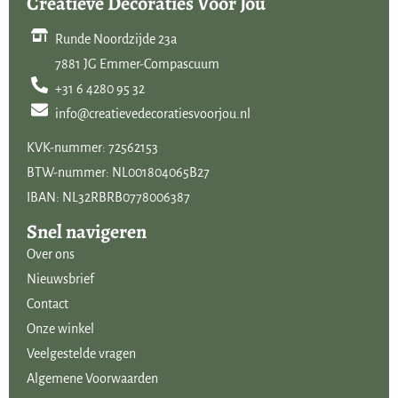
Creatieve Decoraties Voor Jou
Runde Noordzijde 23a
7881 JG Emmer-Compascuum
+31 6 4280 95 32
info@creatievedecoratiesvoorjou.nl
KVK-nummer: 72562153
BTW-nummer: NL001804065B27
IBAN: NL32RBRB0778006387
Snel navigeren
Over ons
Nieuwsbrief
Contact
Onze winkel
Veelgestelde vragen
Algemene Voorwaarden