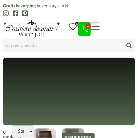
Gratis bezorging
boven €99,- in NL
0
0
0
AANBIEDING
producten