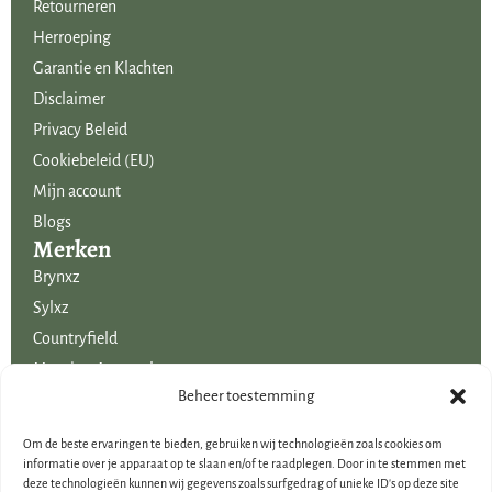
Retourneren
Herroeping
Garantie en Klachten
Disclaimer
Privacy Beleid
Cookiebeleid (EU)
Mijn account
Blogs
Merken
Brynxz
Sylxz
Countryfield
Mansion Atmosphere
Uitgelicht voor jou!
Beheer toestemming
SALE
Om de beste ervaringen te bieden, gebruiken wij technologieën zoals cookies om
Voordelige boeketten kunstbloemen
informatie over je apparaat op te slaan en/of te raadplegen. Door in te stemmen met
deze technologieën kunnen wij gegevens zoals surfgedrag of unieke ID's op deze site
Woondecoraties