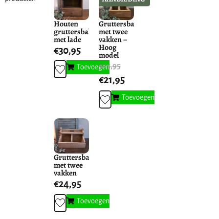
Houten
Gruttersbak
gruttersbak
met twee
met lade
vakken –
Hoog
€
30,95
model
€
25,95
Toevoegen
€
21,95
Toevoegen
Gruttersbak
met twee
vakken
€
24,95
Toevoegen