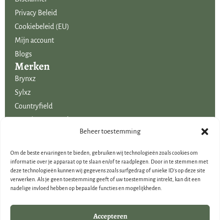
Privacy Beleid
Cookiebeleid (EU)
Mijn account
Blogs
Merken
Brynxz
Sylxz
Countryfield
Mansion Atmosphere
Uitgelicht voor jou!
Beheer toestemming
SALE
Om de beste ervaringen te bieden, gebruiken wij technologieën zoals cookies om
Voordelige boeketten kunstbloemen
informatie over je apparaat op te slaan en/of te raadplegen. Door in te stemmen met
deze technologieën kunnen wij gegevens zoals surfgedrag of unieke ID's op deze site
Woondecoraties
verwerken. Als je geen toestemming geeft of uw toestemming intrekt, kan dit een
Cadeau-artikelen
nadelige invloed hebben op bepaalde functies en mogelijkheden.
Cadeaubonnen
Kerstdecoraties
Accepteren