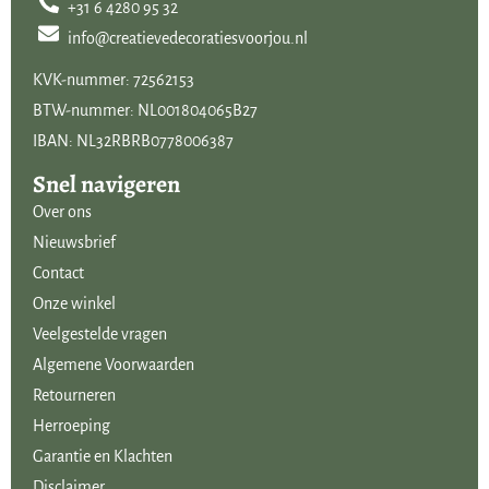
+31 6 4280 95 32
info@creatievedecoratiesvoorjou.nl
KVK-nummer: 72562153
BTW-nummer: NL001804065B27
IBAN: NL32RBRB0778006387
Snel navigeren
Over ons
Nieuwsbrief
Contact
Onze winkel
Veelgestelde vragen
Algemene Voorwaarden
Retourneren
Herroeping
Garantie en Klachten
Disclaimer