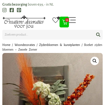
Gratis bezorging
boven €99,- in NL
0
0
Home
/
Woondecoraties
/
Zijdenbloemen & kunstplanten
/ Boeket zijden
bloemen – Zwoele Zomer