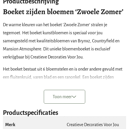
Productbeschrijving
Boeket zijden bloemen ‘Zwoele Zomer’
De warme kleuren van het boeket ‘Zwoele Zomer’ stralen je
tegemoet. Het boeket kunstbloemen is speciaal voor jou
samengesteld met kwaliteitsbloemen van Brynxz, Countryfield en
Mansion Atmosphere. Dit unieke bloemenboeket is exclusief
verkrijgbaar bij Creatieve Decoraties Voor Jou.
Het boeket bestaat uit 6 bloemstelen en is onder andere gevuld met
een fluitenkruid, varen blad en een ranonkel. Een boeket zijden
bloemen is een duurzaam alternatief voor echte bloemen. Je kan er
jaren mee vooruit.
Toon meer
De bloemen worden bij je geleverd in hun originele lengte. Je kunt de
Productspecificaties
lengte van de tak bloemen eenvoudig aanpassen op je vaas door hem
om te buigen of af te knippen met een scherpe tang. Heeft je vaas een
Merk
Creatieve Decoraties Voor Jou