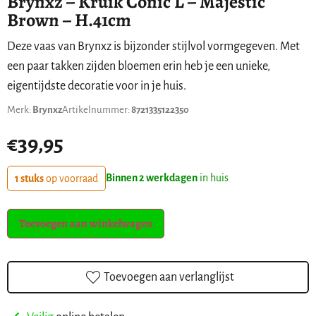
Brynxz – Kruik Conic L – Majestic
Brown – H.41cm
Deze vaas van Brynxz is bijzonder stijlvol vormgegeven. Met
een paar takken zijden bloemen erin heb je een unieke,
eigentijdste decoratie voor in je huis.
Merk:
Brynxz
Artikelnummer:
8721335122350
€
39,95
Binnen 2 werkdagen
in huis
1 stuks
op voorraad
Toevoegen aan winkelwagen
Toevoegen aan verlanglijst