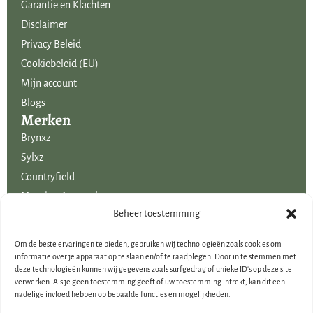
Garantie en Klachten
Disclaimer
Privacy Beleid
Cookiebeleid (EU)
Mijn account
Blogs
Merken
Brynxz
Sylxz
Countryfield
Mansion Atmosphere
Uitgelicht voor jou!
Beheer toestemming
SALE
Om de beste ervaringen te bieden, gebruiken wij technologieën zoals cookies om
Voordelige boeketten kunstbloemen
informatie over je apparaat op te slaan en/of te raadplegen. Door in te stemmen met
deze technologieën kunnen wij gegevens zoals surfgedrag of unieke ID's op deze site
Woondecoraties
verwerken. Als je geen toestemming geeft of uw toestemming intrekt, kan dit een
Cadeau-artikelen
nadelige invloed hebben op bepaalde functies en mogelijkheden.
Cadeaubonnen