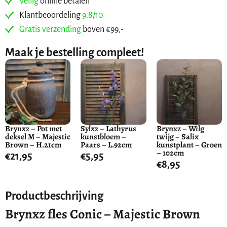
Veilig
online betalen
Klantbeoordeling
9.8/10
Gratis verzending
boven €99,-
Maak je bestelling compleet!
Brynxz – Pot met
Sylxz – Lathyrus
Brynxz – Wilg
deksel M – Majestic
kunstbloem –
twijg – Salix
Brown – H.21cm
Paars – L.92cm
kunstplant – Groen
– 102cm
€
21,95
€
5,95
€
8,95
Productbeschrijving
Brynxz fles Conic – Majestic Brown