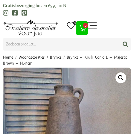
Gratis bezorging
boven €99,- in NL
0
0
Home
/
Woondecoraties
/
Brynxz
/ Brynxz – Kruik Conic L – Majestic
Brown – H.41cm