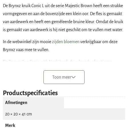
De Brynxz kruik Conic L uit de serie Majestic Brown heeft een strakke
vormgegeven en aan de bovenzijde een klein oor. De fles is gemaakt
van aardewerk en heeft een gemêleerde bruine kleur. Omdat de kruik
is gemaakt van aardewerk is hij niet geschikt om te vullen met water.
In de webwinkel zijn mooie
zijden bloemen
verkrijgbaar om deze
Brynxz vaas mee te vullen.
De Brynxz ‘Jug Conic with Neck’ heeft de volgende afmetingen:
De hoogte is 41 cm
Toon meer
De voet heeft een doorsnede van 14 cm
De opening in de bovenzijde is 6 cm
Productspecificaties
Op het breedste punt is de kruik 20 cm.
Afmetingen
20 × 20 × 41 cm
LET OP! Pak de fles nooit op aan het oor. Door het gewicht van de fles
Merk
zou dit kunnen afbreken.