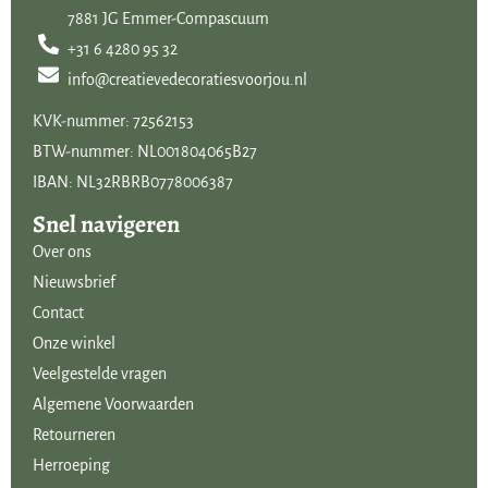
creëren bij jou in huis!
7881 JG Emmer-Compascuum
+31 6 4280 95 32
Laat je inspireren door de producten en foto’s en kom tot de
info@creatievedecoratiesvoorjou.nl
ontdekking dat de woonaccessoires van
Brynxz Collections
uniek en
KVK-nummer: 72562153
bijzonder zijn. Het assortiment omvat onder andere
BTW-nummer: NL001804065B27
theelichthouders, kaarsen, kandelaars, sfeerlichten, windlichten,
IBAN: NL32RBRB0778006387
schalen, dienbladen, potten, bloempotten, vazen, kruiken, flessen,
kussens, lampen, kunstbloemen en kunstplanten.
Snel navigeren
Over ons
Brynxz online kopen doe je bij Creatieve Decoraties Voor jou! Een
Nieuwsbrief
groot assortiment uit de ‘Brynxz Collections’ met de meest actuele
Contact
decoraties.
Onze winkel
Veelgestelde vragen
Algemene Voorwaarden
Retourneren
Herroeping