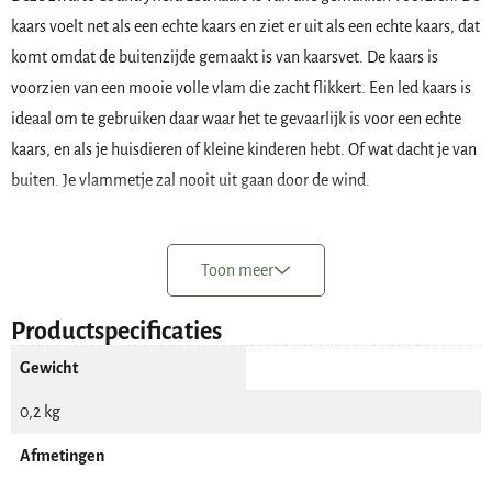
kaars voelt net als een echte kaars en ziet er uit als een echte kaars, dat
komt omdat de buitenzijde gemaakt is van kaarsvet. De kaars is
voorzien van een mooie volle vlam die zacht flikkert. Een led kaars is
ideaal om te gebruiken daar waar het te gevaarlijk is voor een echte
kaars, en als je huisdieren of kleine kinderen hebt. Of wat dacht je van
buiten. Je vlammetje zal nooit uit gaan door de wind.
De doorsnede van de zwarte Countryfield Led kaars is 10 cm en de
hoogte 10 cm. Het vlammetje steekt ongeveer 1,5 cm boven de kaars
Toon meer
uit. De kaars werkt op twee AA batterijen, deze worden niet
meegeleverd. Aan de onderzijde zit de schakelaar om de kaars te
Productspecificaties
bedienen. Er zijn drie standen:
Gewicht
aan
0,2 kg
uit
Afmetingen
timer
Je kunt er voor kiezen om de Countryfield Led kaars handmatig aan en