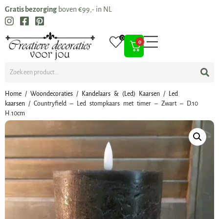
Gratis bezorging
boven €99,- in NL
0
0
Home
/
Woondecoraties
/
Kandelaars & (Led) Kaarsen
/
Led
kaarsen
/ Countryfield – Led stompkaars met timer – Zwart – D.10
H.10cm