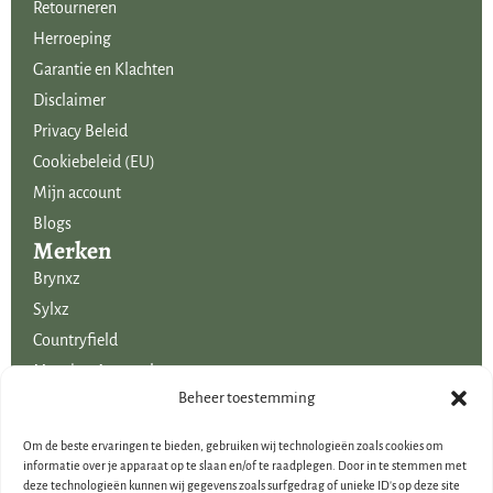
Retourneren
bijzondere seizoen decoraties ontbreken zeker ook niet in het
Herroeping
assortiment. Een wisselend assortiment volgens de laatste
Garantie en Klachten
woontrends is verkrijgbaar in de winkel en webwinkel van Creatieve
Disclaimer
Decoraties Voor Jou.
Privacy Beleid
Cookiebeleid (EU)
Mijn account
Blogs
Merken
Brynxz
Sylxz
Countryfield
Mansion Atmosphere
Uitgelicht voor jou!
Beheer toestemming
SALE
Om de beste ervaringen te bieden, gebruiken wij technologieën zoals cookies om
Voordelige boeketten kunstbloemen
informatie over je apparaat op te slaan en/of te raadplegen. Door in te stemmen met
deze technologieën kunnen wij gegevens zoals surfgedrag of unieke ID's op deze site
Woondecoraties