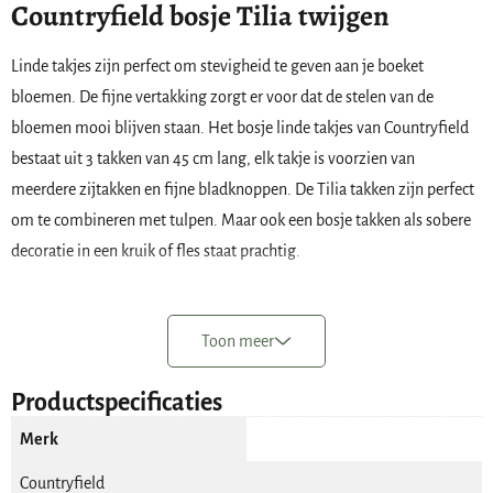
Countryfield bosje Tilia twijgen
Linde takjes zijn perfect om stevigheid te geven aan je boeket
bloemen. De fijne vertakking zorgt er voor dat de stelen van de
bloemen mooi blijven staan. Het bosje linde takjes van Countryfield
bestaat uit 3 takken van 45 cm lang, elk takje is voorzien van
meerdere zijtakken en fijne bladknoppen. De Tilia takken zijn perfect
om te combineren met tulpen. Maar ook een bosje takken als sobere
decoratie in een kruik of fles staat prachtig.
De Tilia kunsttak heeft de volgende kenmerken;
Toon meer
merk: Countryfield
aantal takken in een bosje: 3
Productspecificaties
lengte van de steel: 45 cm
kleur: groen – bruin.
Merk
De lengte van de tak is ongeveer 45 cm. Wil je de steel graag inkorten
Countryfield