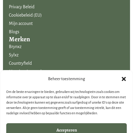
Privacy Beleid
Cookiebeleid (EU)
Mijn account
Blogs
Merken
Brynxz
Sylxz
Countryfield
Mansion Atmosphere
Uitgelicht voor jou!
Beheer toestemming
SALE
Om de beste ervaringen te bieden, gebruiken wij technologieën zoals cookies om
Voordelige boeketten kunstbloemen
informatie over je apparaat op te slaan en/of te raadplegen. Door in te stemmen met
deze technologieën kunnen wij gegevens zoals surfgedrag of unieke ID's op deze site
Woondecoraties
verwerken. Als je geen toestemming geeft of uw toestemming intrekt, kan dit een
Cadeau-artikelen
nadelige invloed hebben op bepaalde functies en mogelijkheden.
Cadeaubonnen
Kerstdecoraties
Accepteren