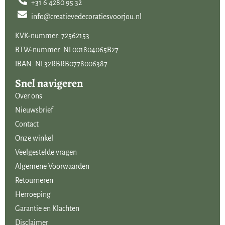
+31 6 4280 95 32
merk.
info@creatievedecoratiesvoorjou.nl
Wil je je huis sfeervol inrichten met betaalbare woondecoraties, dan
KVK-nummer: 72562153
is Countryfield het merk voor jou! Van LED kaarsen tot klokken, van
BTW-nummer: NL001804065B27
sfeerlichtjes tot zijden bloemen. Maar ook stijlvolle bloempotten en
IBAN: NL32RBRB0778006387
bijzondere seizoen decoraties ontbreken zeker ook niet in het
Snel navigeren
assortiment. Een wisselend assortiment volgens de laatste
Over ons
woontrends is verkrijgbaar in de winkel en webwinkel van Creatieve
Nieuwsbrief
Decoraties Voor Jou.
Contact
Onze winkel
Veelgestelde vragen
Algemene Voorwaarden
Retourneren
Herroeping
Garantie en Klachten
Disclaimer