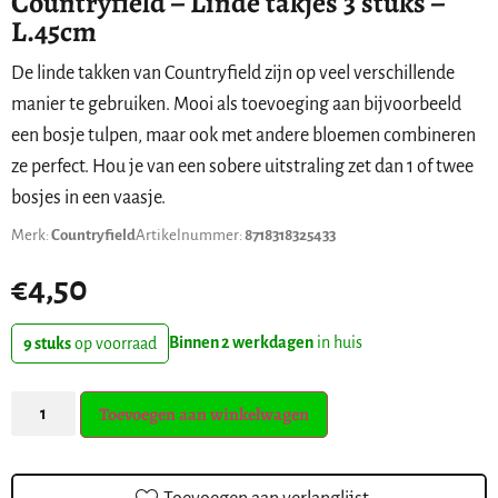
Countryfield – Linde takjes 3 stuks –
L.45cm
De linde takken van Countryfield zijn op veel verschillende
manier te gebruiken. Mooi als toevoeging aan bijvoorbeeld
een bosje tulpen, maar ook met andere bloemen combineren
ze perfect. Hou je van een sobere uitstraling zet dan 1 of twee
bosjes in een vaasje.
Merk:
Countryfield
Artikelnummer:
8718318325433
€
4,50
Binnen 2 werkdagen
in huis
9 stuks
op voorraad
Toevoegen aan winkelwagen