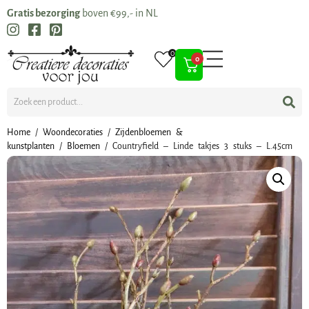
Gratis bezorging
boven €99,- in NL
0
0
Home
/
Woondecoraties
/
Zijdenbloemen &
kunstplanten
/
Bloemen
/ Countryfield – Linde takjes 3 stuks – L.45cm