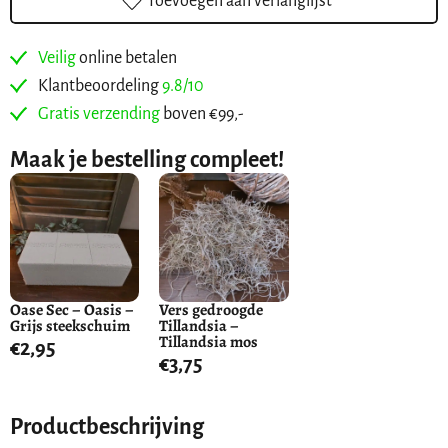
Toevoegen aan verlanglijst
Veilig
online betalen
Klantbeoordeling
9.8/10
Gratis verzending
boven €99,-
Maak je bestelling compleet!
Oase Sec – Oasis –
Vers gedroogde
Grijs steekschuim
Tillandsia –
Tillandsia mos
€
2,95
€
3,75
Productbeschrijving