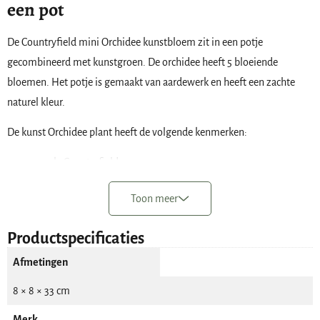
een pot
De Countryfield mini Orchidee kunstbloem zit in een potje
gecombineerd met kunstgroen. De orchidee heeft 5 bloeiende
bloemen. Het potje is gemaakt van aardewerk en heeft een zachte
naturel kleur.
De kunst Orchidee plant heeft de volgende kenmerken:
merk: Countryfield
aantal bloemen: 5
Toon meer
kleur: paarstinten
hoogte: ongeveer 33 cm
Productspecificaties
formaat van de pot: hoogte 7 cm doorsnede 8 cm.
Afmetingen
8 × 8 × 33 cm
Merk