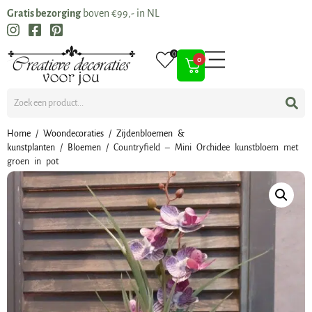
Gratis bezorging
boven €99,- in NL
0
0
Home
/
Woondecoraties
/
Zijdenbloemen &
kunstplanten
/
Bloemen
/ Countryfield – Mini Orchidee kunstbloem met
groen in pot