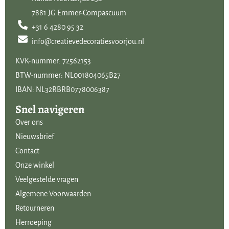
7881 JG Emmer-Compascuum
+31 6 4280 95 32
info@creatievedecoratiesvoorjou.nl
KVK-nummer: 72562153
BTW-nummer: NL001804065B27
IBAN: NL32RBRB0778006387
Snel navigeren
Over ons
Nieuwsbrief
Contact
Onze winkel
Veelgestelde vragen
Algemene Voorwaarden
Retourneren
Herroeping