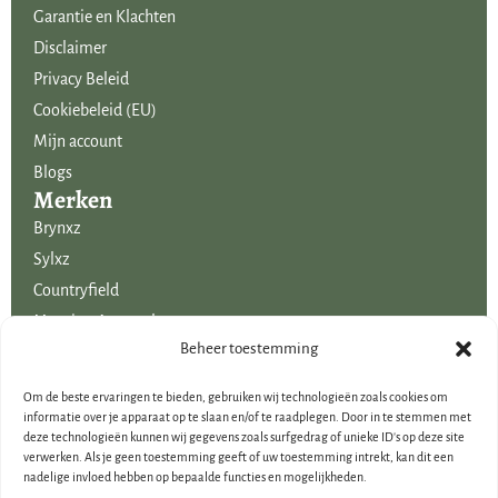
Garantie en Klachten
Disclaimer
Privacy Beleid
Cookiebeleid (EU)
Mijn account
Blogs
Merken
Brynxz
Sylxz
Countryfield
Mansion Atmosphere
Uitgelicht voor jou!
Beheer toestemming
SALE
Om de beste ervaringen te bieden, gebruiken wij technologieën zoals cookies om
Voordelige boeketten kunstbloemen
informatie over je apparaat op te slaan en/of te raadplegen. Door in te stemmen met
deze technologieën kunnen wij gegevens zoals surfgedrag of unieke ID's op deze site
Woondecoraties
verwerken. Als je geen toestemming geeft of uw toestemming intrekt, kan dit een
Cadeau-artikelen
nadelige invloed hebben op bepaalde functies en mogelijkheden.