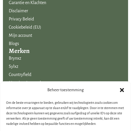
Garantie en Klachten
Disclaimer
Privacy Beleid
Cookiebeleid (EU)
Mijn account
Blogs
Merken
Brynxz
Sylxz
Countryfield
Mansion Atmosphere
Uitgelicht voor jou!
Beheer toestemming
SALE
Om de beste ervaringen te bieden, gebruiken wij technologieën zoals cookies om
Voordelige boeketten kunstbloemen
informatie over je apparaat op te slaan en/of te raadplegen. Door in te stemmen met
deze technologieën kunnen wij gegevens zoals surfgedrag of unieke ID's op deze site
Woondecoraties
verwerken. Als je geen toestemming geeft of uw toestemming intrekt, kan dit een
Cadeau-artikelen
nadelige invloed hebben op bepaalde functies en mogelijkheden.
Cadeaubonnen