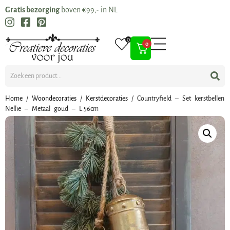
Gratis bezorging
boven €99,- in NL
0
0
Home
/
Woondecoraties
/
Kerstdecoraties
/ Countryfield – Set kerstbellen
Nellie – Metaal goud – L.56cm