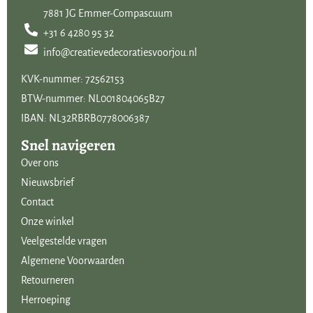
7881 JG Emmer-Compascuum
+31 6 4280 95 32
info@creatievedecoratiesvoorjou.nl
KVK-nummer: 72562153
BTW-nummer: NL001804065B27
IBAN: NL32RBRB0778006387
Snel navigeren
Over ons
Nieuwsbrief
Contact
Onze winkel
Veelgestelde vragen
Algemene Voorwaarden
Retourneren
Herroeping