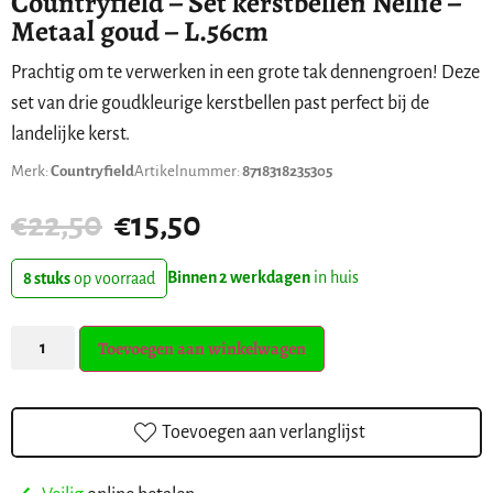
Countryfield – Set kerstbellen Nellie –
Metaal goud – L.56cm
Prachtig om te verwerken in een grote tak dennengroen! Deze
set van drie goudkleurige kerstbellen past perfect bij de
landelijke kerst.
Merk:
Countryfield
Artikelnummer:
8718318235305
€
22,50
€
15,50
Binnen 2 werkdagen
in huis
8 stuks
op voorraad
Toevoegen aan winkelwagen
Toevoegen aan verlanglijst