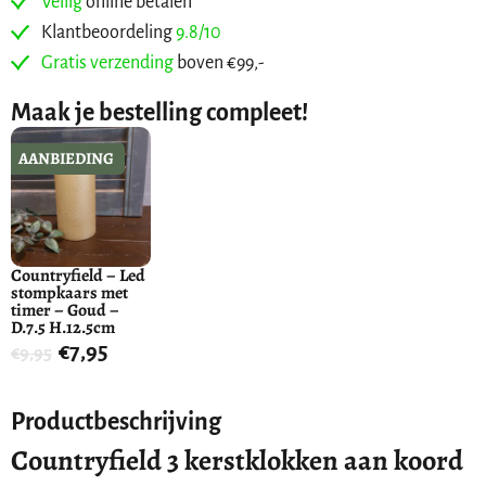
Veilig
online betalen
Klantbeoordeling
9.8/10
Gratis verzending
boven €99,-
Maak je bestelling compleet!
AANBIEDING
Countryfield – Led
stompkaars met
timer – Goud –
D.7.5 H.12.5cm
€
7,95
€
9,95
Productbeschrijving
Countryfield 3 kerstklokken aan koord