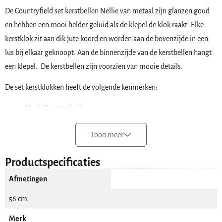
De Countryfield set kerstbellen Nellie van metaal zijn glanzen goud
en hebben een mooi helder geluid als de klepel de klok raakt. Elke
kerstklok zit aan dik jute koord en worden aan de bovenzijde in een
lus bij elkaar geknoopt. Aan de binnenzijde van de kerstbellen hangt
een klepel. De kerstbellen zijn voorzien van mooie details.
De set kerstklokken heeft de volgende kenmerken:
Merk: Countryfield
Materiaal: metaal
Toon meer
Hoogte van de bel: 11,5 cm
Doorsnede van de bel: 7,5 cm
Productspecificaties
Totale lengte van de set bellen ongeveer 56 cm
Afmetingen
56 cm
Merk