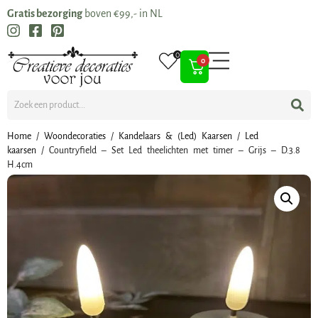
Gratis bezorging
boven €99,- in NL
0
0
Home
/
Woondecoraties
/
Kandelaars & (Led) Kaarsen
/
Led
kaarsen
/ Countryfield – Set Led theelichten met timer – Grijs – D.3.8
H.4cm