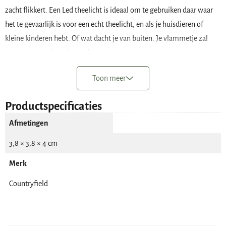
zacht flikkert. Een Led theelicht is ideaal om te gebruiken daar waar
het te gevaarlijk is voor een echt theelicht, en als je huisdieren of
kleine kinderen hebt. Of wat dacht je van buiten. Je vlammetje zal
nooit uitgaan door de wind.
De doorsnede van een Countryfield Led waxinelichtje is 3.8 cm en de
Toon meer
hoogte 4 cm. Het vlammetje steekt ongeveer 1,5 cm boven de kaars
uit. Het Countryfield grijze theelichtje werkt op één knoopcel batterij
Productspecificaties
(1x CR2032 inclusief).
Afmetingen
Aan de onderzijde zit een schakelaar om de kaars te bedienen. Er zijn
3,8 × 3,8 × 4 cm
drie standen:
Merk
Aan
Countryfield
Uit
Timer
Je kunt ervoor kiezen om de Countryfield Led theelichtjes handmatig