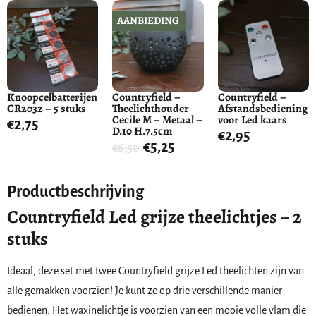
AANBIEDING
Knoopcelbatterijen
Countryfield –
Countryfield –
CR2032 – 5 stuks
Theelichthouder
Afstandsbediening
Cecile M – Metaal –
voor Led kaars
€
2,75
D.10 H.7.5cm
€
2,95
€
5,25
€
6,50
Productbeschrijving
Countryfield Led grijze theelichtjes – 2
stuks
Ideaal, deze set met twee Countryfield grijze Led theelichten zijn van
alle gemakken voorzien! Je kunt ze op drie verschillende manier
bedienen. Het waxinelichtje is voorzien van een mooie volle vlam die