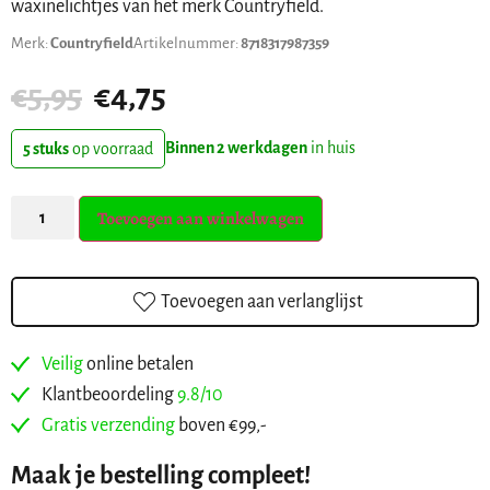
waxinelichtjes van het merk Countryfield.
Merk:
Countryfield
Artikelnummer:
8718317987359
€
5,95
€
4,75
Binnen 2 werkdagen
in huis
5 stuks
op voorraad
Toevoegen aan winkelwagen
Toevoegen aan verlanglijst
Veilig
online betalen
Klantbeoordeling
9.8/10
Gratis verzending
boven €99,-
Maak je bestelling compleet!