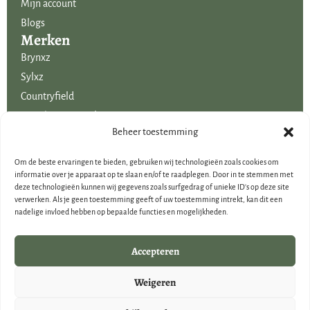
sfeerlichtjes tot zijden bloemen. Maar ook stijlvolle bloempotten en
Mijn account
bijzondere seizoen decoraties ontbreken zeker ook niet in het
Blogs
Merken
assortiment. Een wisselend assortiment volgens de laatste
Brynxz
woontrends is verkrijgbaar in de winkel en webwinkel van Creatieve
Sylxz
Decoraties Voor Jou.
Countryfield
Mansion Atmosphere
Uitgelicht voor jou!
Beheer toestemming
SALE
Om de beste ervaringen te bieden, gebruiken wij technologieën zoals cookies om
Voordelige boeketten kunstbloemen
informatie over je apparaat op te slaan en/of te raadplegen. Door in te stemmen met
deze technologieën kunnen wij gegevens zoals surfgedrag of unieke ID's op deze site
Woondecoraties
verwerken. Als je geen toestemming geeft of uw toestemming intrekt, kan dit een
Cadeau-artikelen
nadelige invloed hebben op bepaalde functies en mogelijkheden.
Cadeaubonnen
Kerstdecoraties
Accepteren
Brynxz Outlet
Weigeren
Landelijke houten woondecoraties