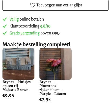
Toevoegen aan verlanglijst
Veilig
online betalen
Klantbeoordeling
9.8/10
Gratis verzending
boven €99,-
Maak je bestelling compleet!
Brynxz – Huisjes
Brynxz –
op een rij –
Pioenroos
Majestic Brown
zijdenbloem –
Purple – L.60cm
€
9,95
€
7,95