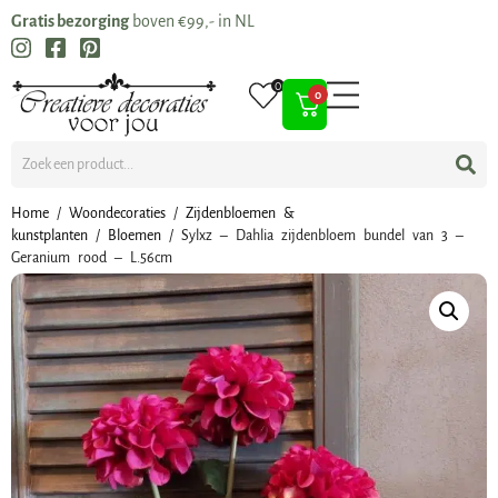
Gratis bezorging
boven €99,- in NL
0
0
Home
/
Woondecoraties
/
Zijdenbloemen &
kunstplanten
/
Bloemen
/ Sylxz – Dahlia zijdenbloem bundel van 3 –
Geranium rood – L.56cm