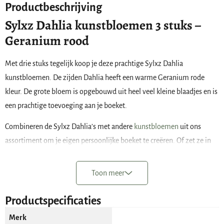
Productbeschrijving
Sylxz Dahlia kunstbloemen 3 stuks –
Geranium rood
Met drie stuks tegelijk koop je deze prachtige Sylxz Dahlia
kunstbloemen. De zijden Dahlia heeft een warme Geranium rode
kleur. De grote bloem is opgebouwd uit heel veel kleine blaadjes en is
een prachtige toevoeging aan je boeket.
Combineren de Sylxz Dahlia’s met andere
kunstbloemen
uit ons
assortiment om je eigen persoonlijke boeket te creëren. Of zet ze in
een mooi vaasje bij elkaar voor een ingetogen creatie. Het mooiste
effect krijg je als je de bloemen op ongelijke hoogte in de vaas plaatst.
Toon meer
De zijden ‘Dahlia Bundle Spring’ heeft de volgende kenmerken;
Productspecificaties
merk: Sylxz
Merk