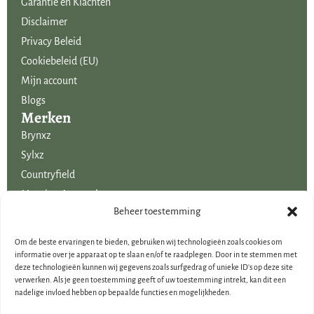
Garantie en Klachten
Disclaimer
Privacy Beleid
Cookiebeleid (EU)
Mijn account
Blogs
Merken
Brynxz
Sylxz
Countryfield
Mansion Atmosphere
Uitgelicht voor jou!
Beheer toestemming
SALE
Om de beste ervaringen te bieden, gebruiken wij technologieën zoals cookies om
Voordelige boeketten kunstbloemen
informatie over je apparaat op te slaan en/of te raadplegen. Door in te stemmen met
deze technologieën kunnen wij gegevens zoals surfgedrag of unieke ID's op deze site
Woondecoraties
verwerken. Als je geen toestemming geeft of uw toestemming intrekt, kan dit een
Cadeau-artikelen
nadelige invloed hebben op bepaalde functies en mogelijkheden.
Cadeaubonnen