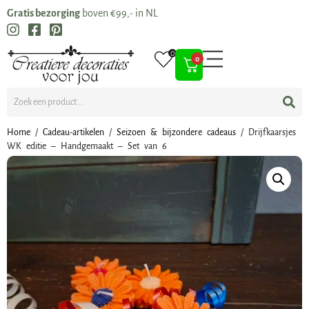
Gratis bezorging
boven €99,- in NL
0
0
Home
/
Cadeau-artikelen
/
Seizoen & bijzondere cadeaus
/ Drijfkaarsjes
WK editie – Handgemaakt – Set van 6