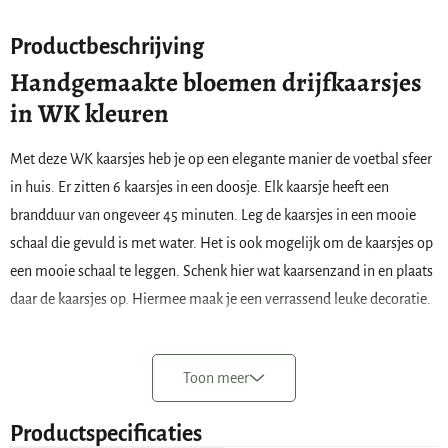
Productbeschrijving
Handgemaakte bloemen drijfkaarsjes
in WK kleuren
Met deze WK kaarsjes heb je op een elegante manier de voetbal sfeer
in huis. Er zitten 6 kaarsjes in een doosje. Elk kaarsje heeft een
brandduur van ongeveer 45 minuten. Leg de kaarsjes in een mooie
schaal die gevuld is met water. Het is ook mogelijk om de kaarsjes op
een mooie schaal te leggen. Schenk hier wat kaarsenzand in en plaats
daar de kaarsjes op. Hiermee maak je een verrassend leuke decoratie.
De kaarsjes zijn gemaakt van 100% Soja kaarsen was en met de hand
gemaakt.
Toon meer
zes kaarsjes in een set
Productspecificaties
lont van 100% katoen