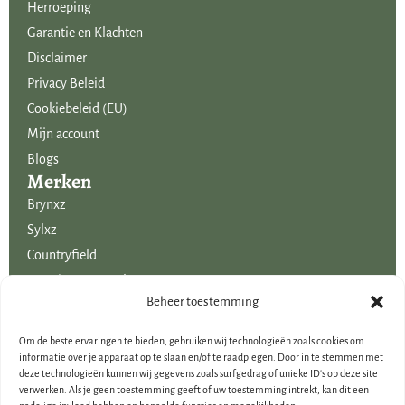
Herroeping
Garantie en Klachten
Disclaimer
Privacy Beleid
Cookiebeleid (EU)
Mijn account
Blogs
Merken
Brynxz
Sylxz
Countryfield
Mansion Atmosphere
Uitgelicht voor jou!
Beheer toestemming
SALE
Om de beste ervaringen te bieden, gebruiken wij technologieën zoals cookies om
Voordelige boeketten kunstbloemen
informatie over je apparaat op te slaan en/of te raadplegen. Door in te stemmen met
deze technologieën kunnen wij gegevens zoals surfgedrag of unieke ID's op deze site
Woondecoraties
verwerken. Als je geen toestemming geeft of uw toestemming intrekt, kan dit een
Cadeau-artikelen