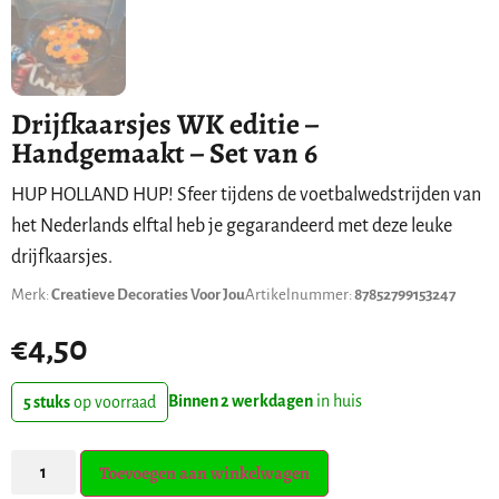
Drijfkaarsjes WK editie –
Handgemaakt – Set van 6
HUP HOLLAND HUP! Sfeer tijdens de voetbalwedstrijden van
het Nederlands elftal heb je gegarandeerd met deze leuke
drijfkaarsjes.
Merk:
Creatieve Decoraties Voor Jou
Artikelnummer:
87852799153247
€
4,50
Binnen 2 werkdagen
in huis
5 stuks
op voorraad
Toevoegen aan winkelwagen