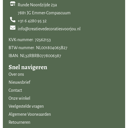
Runde Noordzijde 23a
7881 JG Emmer-Compascuum
+31 6 4280 95 32
info@creatievedecoratiesvoorjou.nl
KVK-nummer: 72562153
BTW-nummer: NL001804065B27
IBAN: NL32RBRB0778006387
Snel navigeren
Over ons
Nieuwsbrief
Contact
Onze winkel
Veelgestelde vragen
Algemene Voorwaarden
Retourneren