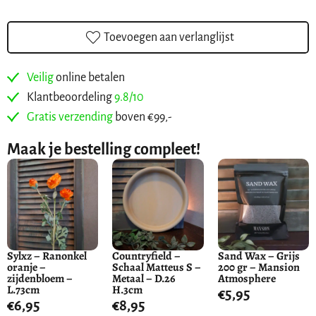
Toevoegen aan verlanglijst
Veilig
online betalen
Klantbeoordeling
9.8/10
Gratis verzending
boven €99,-
Maak je bestelling compleet!
Sylxz – Ranonkel
Countryfield –
Sand Wax – Grijs
oranje –
Schaal Matteus S –
200 gr – Mansion
zijdenbloem –
Metaal – D.26
Atmosphere
L.73cm
H.3cm
€
5,95
€
6,95
€
8,95