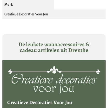
Merk
gemaakt van 100% Soja kaarsen was
geurloos
Creatieve Decoraties Voor Jou
Elk kaarsje wordt met de hand gemaakt, kleurverschillen kunnen
zodoende voorkomen. Kleine imperfecties maken dit item uniek en
bijzonder.
De leukste woonaccessoires &
cadeau artikelen uit Drenthe
Creatieve Decoraties Voor Jou