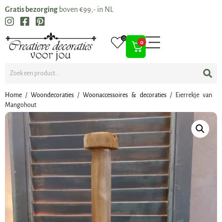
Gratis bezorging
boven €99,- in NL
0
0
Home
/
Woondecoraties
/
Woonaccessoires & decoraties
/ Eierrekje van
Mangohout