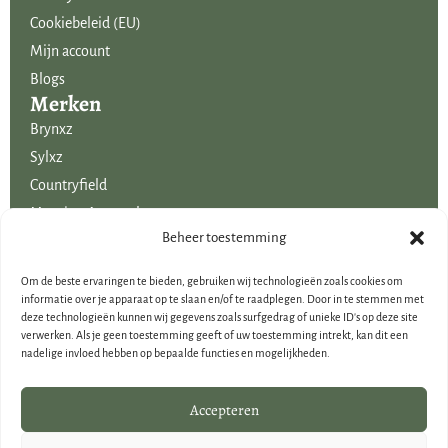
Cookiebeleid (EU)
Mijn account
Blogs
Merken
Brynxz
Sylxz
Countryfield
Mansion Atmosphere
Uitgelicht voor jou!
Beheer toestemming
SALE
Om de beste ervaringen te bieden, gebruiken wij technologieën zoals cookies om
Voordelige boeketten kunstbloemen
informatie over je apparaat op te slaan en/of te raadplegen. Door in te stemmen met
deze technologieën kunnen wij gegevens zoals surfgedrag of unieke ID's op deze site
Woondecoraties
verwerken. Als je geen toestemming geeft of uw toestemming intrekt, kan dit een
Cadeau-artikelen
nadelige invloed hebben op bepaalde functies en mogelijkheden.
Cadeaubonnen
Kerstdecoraties
Accepteren
Brynxz Outlet