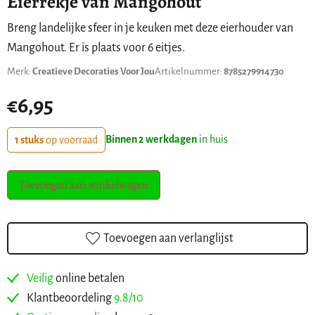
Eierrekje van Mangohout
Breng landelijke sfeer in je keuken met deze eierhouder van
Mangohout. Er is plaats voor 6 eitjes.
Merk:
Creatieve Decoraties Voor Jou
Artikelnummer:
8785279914730
€
6,95
Binnen 2 werkdagen
in huis
1 stuks
op voorraad
Toevoegen aan winkelwagen
Toevoegen aan verlanglijst
Veilig
online betalen
Klantbeoordeling
9.8/10