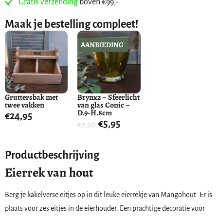
Gratis verzending
boven €99,-
Maak je bestelling compleet!
AANBIEDING
Gruttersbak met
Brynxz – Sfeerlicht
twee vakken
van glas Conic –
D.9-H.8cm
€
24,95
€
5,95
€
7,50
Productbeschrijving
Eierrek van hout
Berg je kakelverse eitjes op in dit leuke eierrekje van Mangohout. Er is
plaats voor zes eitjes in de eierhouder. Een prachtige decoratie voor