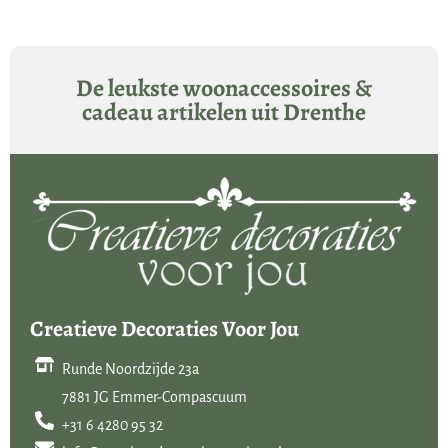
voor de eerste keer, pak dan een stukje hout wat uit het zicht is, om te
zien of de behandeling het gewenste effect heeft.
De leukste woonaccessoires &
cadeau artikelen uit Drenthe
Creatieve Decoraties Voor Jou
Runde Noordzijde 23a
7881 JG Emmer-Compascuum
+31 6 4280 95 32