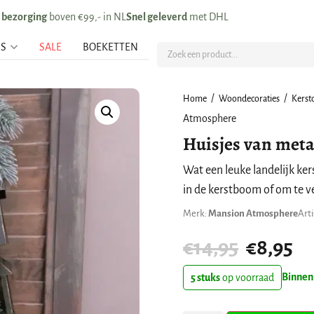
s bezorging
boven €99,- in NL
Snel geleverd
met DHL
US
SALE
BOEKETTEN
/
/
Home
Woondecoraties
Kerst
Atmosphere
Huisjes van meta
Wat een leuke landelijk ker
in de kerstboom of om te v
Merk:
Mansion Atmosphere
Art
€
14,95
€
8,95
Binnen
5 stuks
op voorraad