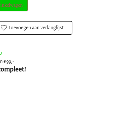
winkelwagen
Toevoegen aan verlanglijst
0
n €99,-
compleet!