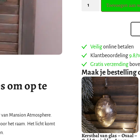
Toevoegen aan 
Veilig
online betalen
Klantbeoordeling
9.8/1
Gratis verzending
bove
Maak je bestelling 
es om op te
ier van Mansion Atmosphere.
oor het raam. Het licht komt
n.
Kerstbal van glas – Ovaal –