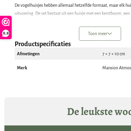
De vogelhuisjes hebben allemaal hetzelfde formaat, maar elk hui
uitvoering. De set bestaat uit een huisje met een kerstboom, een 
sneeuwvlok. in het dak van het huisje zitten sterren. Elk huisje i
waaraan je ze op kan hangen.
9,8
Toon meer
Een huisje is 10 cm hoog, 7 cm lang en 7 cm breed. Het jute koor
Productspecificaties
Afmetingen
7 × 7 × 10 cm
Merk
Mansion Atmos
De leukste woo