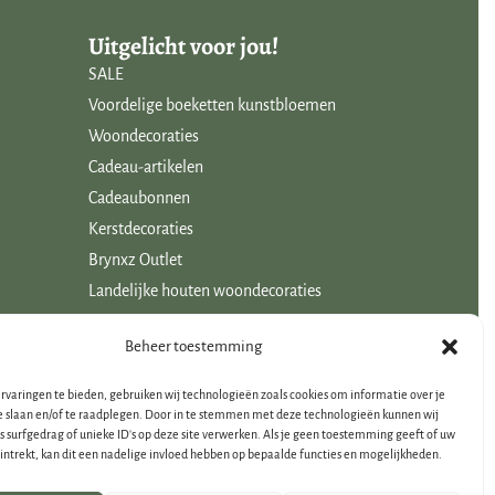
Uitgelicht voor jou!
SALE
Voordelige boeketten kunstbloemen
Woondecoraties
Cadeau-artikelen
Cadeaubonnen
Kerstdecoraties
Brynxz Outlet
Landelijke houten woondecoraties
Beheer toestemming
rvaringen te bieden, gebruiken wij technologieën zoals cookies om informatie over je
e slaan en/of te raadplegen. Door in te stemmen met deze technologieën kunnen wij
s surfgedrag of unieke ID's op deze site verwerken. Als je geen toestemming geeft of uw
ntrekt, kan dit een nadelige invloed hebben op bepaalde functies en mogelijkheden.