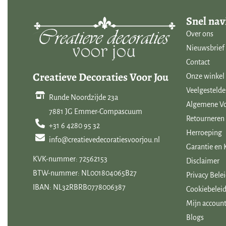
Snel nav
Over ons
Nieuwsbrief
Contact
Creatieve Decoraties Voor Jou
Onze winkel
Veelgestelde
Runde Noordzijde 23a
Algemene V
7881 JG Emmer-Compascuum
Retourneren
+31 6 4280 95 32
Herroeping
info@creatievedecoratiesvoorjou.nl
Garantie en 
KVK-nummer: 72562153
Disclaimer
BTW-nummer: NL001804065B27
Privacy Bele
IBAN: NL32RBRB0778006387
Cookiebeleid
Mijn accoun
Blogs