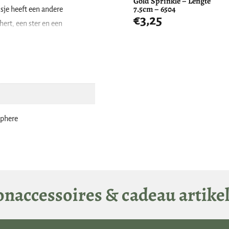
Gold Sprinkle – Lengte
7.5cm – 6504
sje heeft een andere
€
3,25
hert, een ster en een
s voorzien van een jute touw
d is ongeveer 10 cm lang.
phere
naccessoires & cadeau artike