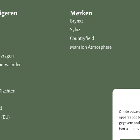
igeren
Merken
Brynxz
Sylxz
Countryfield
Mansion Atmosphere
 vragen
oorwaarden
Klachten
id
Om de beste e
 (EU)
apparaat op t
gegevens zoal
t
toestemming i