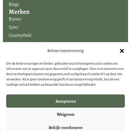
Blogs
Merken
Brynxz
Sylxz
Countryfield
Mansion Atmosphere
Uitgelicht voor jou!
Beheer toestemming
SALE
Om de beste ervaringen te bieden, gebruiken wij technologieën zoals cookies om
Voordelige boeketten kunstbloemen
informatie over je apparaat op te slaan en/of te raadplegen. Door in te stemmen met
deze technologieën kunnen wij gegevens zoals surfgedrag of unieke ID's op deze site
Woondecoraties
verwerken. Als je geen toestemming geeft of uw toestemming intrekt, kan dit een
Cadeau-artikelen
nadelige invloed hebben op bepaalde functies en mogelijkheden.
Cadeaubonnen
Kerstdecoraties
Accepteren
Brynxz Outlet
Weigeren
Landelijke houten woondecoraties
Bekijk voorkeuren
© Creatieve Decoraties Voor Jou 2026