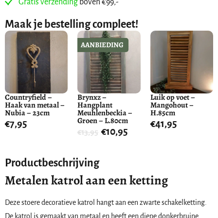
Gratis verzending
boven €99,-
Maak je bestelling compleet!
AANBIEDING
Countryfield –
Brynxz –
Luik op voet –
Haak van metaal –
Hangplant
Mangohout –
Nubia – 23cm
Meuhlenbeckia –
H.85cm
Groen – L.80cm
€
7,95
€
41,95
€
10,95
€
13,95
Productbeschrijving
Metalen katrol aan een ketting
Deze stoere decoratieve katrol hangt aan een zwarte schakelketting.
De katrol is gemaakt van metaal en heeft een diepe donkerbruine