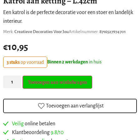
Katrol aan ketting – L.42cm
Een katrol is de perfecte decoratie voor een stoer en landelijk
interieur.
Merk:
Creatieve Decoraties Voor Jou
Artikelnummer:
8716527974701
€
10,95
Binnen 2 werkdagen
in huis
3 stuks
op voorraad
Toevoegen aan winkelwagen
Toevoegen aan verlanglijst
Veilig
online betalen
Klantbeoordeling
9.8/10