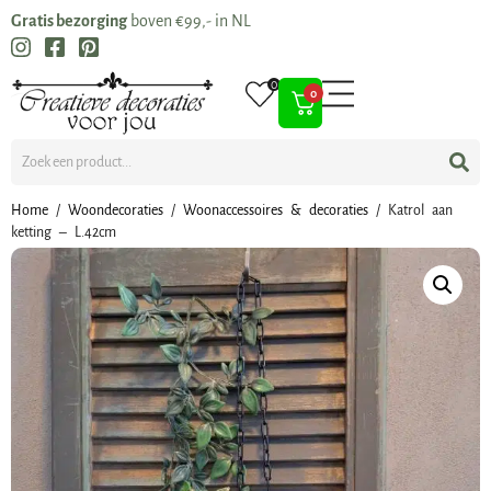
Gratis bezorging
boven €99,- in NL
0
0
Home
/
Woondecoraties
/
Woonaccessoires & decoraties
/ Katrol aan
ketting – L.42cm