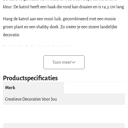
kleur. De katrol heeft een haak die rond kan draaien en is 14,5 cm lang.
Hang de katrol aan een mooi luik, gecombineerd met een mooie
groen plant en een shabby doek. Zo creëer je een stoere landelijke
decoratie.
De katrol heeft de volgende kenmerken:
De lengte is is 42 cm
Toon meer
De katrol is 2,5 cm dik
Materiaal: metaal
Productspecificaties
Kleur: donker bruin/zwart
Merk
Creatieve Decoraties Voor Jou