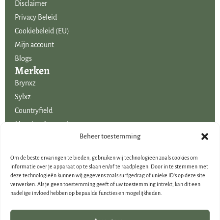
Disclaimer
Privacy Beleid
Cookiebeleid (EU)
Mijn account
Blogs
Merken
Brynxz
Sylxz
Countryfield
Mansion Atmosphere
Uitgelicht voor jou!
Beheer toestemming
SALE
Om de beste ervaringen te bieden, gebruiken wij technologieën zoals cookies om
Voordelige boeketten kunstbloemen
informatie over je apparaat op te slaan en/of te raadplegen. Door in te stemmen met
deze technologieën kunnen wij gegevens zoals surfgedrag of unieke ID's op deze site
Woondecoraties
verwerken. Als je geen toestemming geeft of uw toestemming intrekt, kan dit een
Cadeau-artikelen
nadelige invloed hebben op bepaalde functies en mogelijkheden.
Cadeaubonnen
Kerstdecoraties