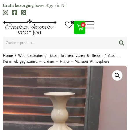
Gratis bezorging
boven €99,- in NL
0
0
Home
/
Woondecoraties
/
Potten, kruiken, vazen & flessen
/ Vaas –
Keramiek geglazuurd – Crème – H.17cm- Mansion Atmosphere