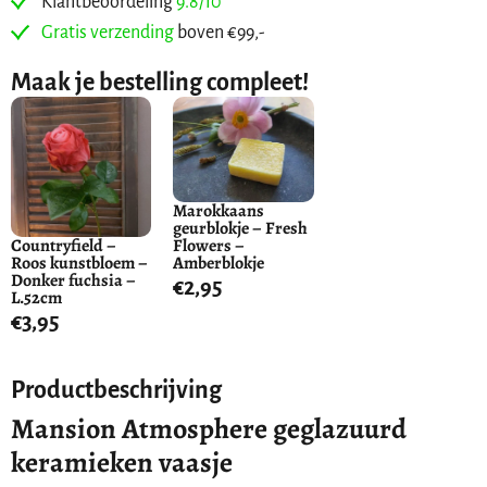
Klantbeoordeling
9.8/10
Gratis verzending
boven €99,-
Maak je bestelling compleet!
Marokkaans
geurblokje – Fresh
Flowers –
Countryfield –
Amberblokje
Roos kunstbloem –
Donker fuchsia –
€
2,95
L.52cm
€
3,95
Productbeschrijving
Mansion Atmosphere geglazuurd
keramieken vaasje