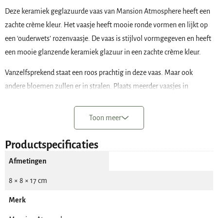
Deze keramiek geglazuurde vaas van Mansion Atmosphere heeft een
zachte crème kleur. Het vaasje heeft mooie ronde vormen en lijkt op
een ‘ouderwets’ rozenvaasje. De vaas is stijlvol vormgegeven en heeft
een mooie glanzende keramiek glazuur in een zachte crème kleur.
Vanzelfsprekend staat een roos prachtig in deze vaas. Maar ook
andere bloemen zullen er in stralen. Plaats meerder vaasjes in
verschillende kleuren en materialen bij elkaar op een plateau voor een
fris en vrolijk effect.
Toon meer
De rozenvaas heeft de volgende afmeting:
Productspecificaties
De hoogte van de vaas is 17 cm;
Afmetingen
De voet heeft een doorsnede van 6 cm;
8 × 8 × 17 cm
De opening van de vaas is 2 cm;
De doorsnede van de bovenzijde is 7 cm;
Merk
Op het breedste punt heeft de vaas een doorsnede van 8 cm.