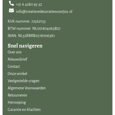
webwinkel.
+31 6 4280 95 32
info@creatievedecoratiesvoorjou.nl
KVK-nummer: 72562153
BTW-nummer: NL001804065B27
IBAN: NL32RBRB0778006387
Snel navigeren
Over ons
Nieuwsbrief
Contact
Onze winkel
Veelgestelde vragen
Algemene Voorwaarden
Retourneren
Herroeping
Garantie en Klachten