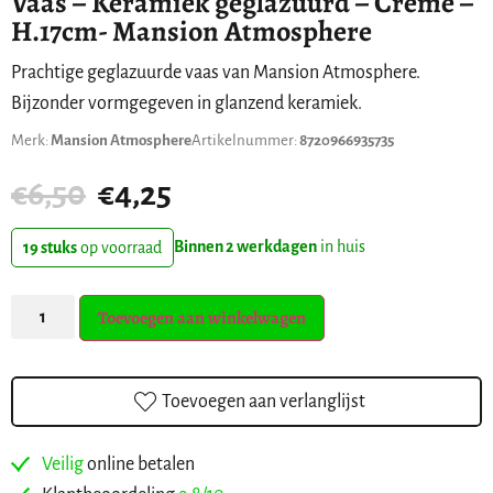
Vaas – Keramiek geglazuurd – Crème –
H.17cm- Mansion Atmosphere
Prachtige geglazuurde vaas van Mansion Atmosphere.
Bijzonder vormgegeven in glanzend keramiek.
Merk:
Mansion Atmosphere
Artikelnummer:
8720966935735
€
6,50
€
4,25
Binnen 2 werkdagen
in huis
19 stuks
op voorraad
Toevoegen aan winkelwagen
Toevoegen aan verlanglijst
Veilig
online betalen