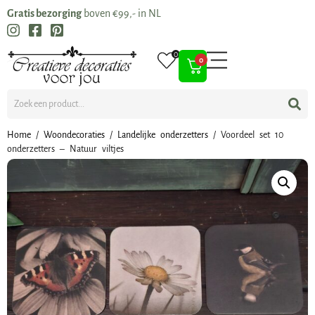
Gratis bezorging
boven €99,- in NL
0
0
Home
/
Woondecoraties
/
Landelijke onderzetters
/ Voordeel set 10
onderzetters – Natuur viltjes