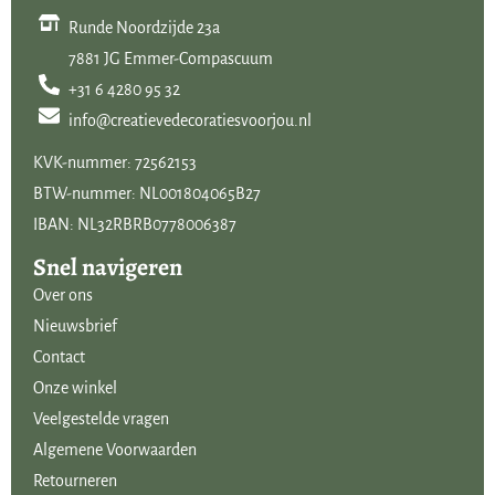
Runde Noordzijde 23a
7881 JG Emmer-Compascuum
+31 6 4280 95 32
info@creatievedecoratiesvoorjou.nl
KVK-nummer: 72562153
BTW-nummer: NL001804065B27
IBAN: NL32RBRB0778006387
Snel navigeren
Over ons
Nieuwsbrief
Contact
Onze winkel
Veelgestelde vragen
Algemene Voorwaarden
Retourneren