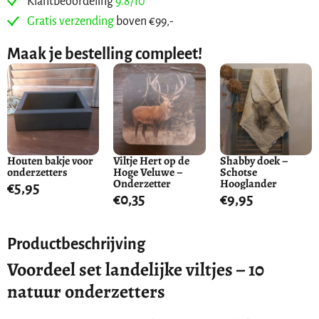
Klantbeoordeling
9.8/10
Gratis verzending
boven €99,-
Maak je bestelling compleet!
Houten bakje voor
Viltje Hert op de
Shabby doek –
onderzetters
Hoge Veluwe –
Schotse
Onderzetter
Hooglander
€
5,95
€
0,35
€
9,95
Productbeschrijving
Voordeel set landelijke viltjes – 10
natuur onderzetters