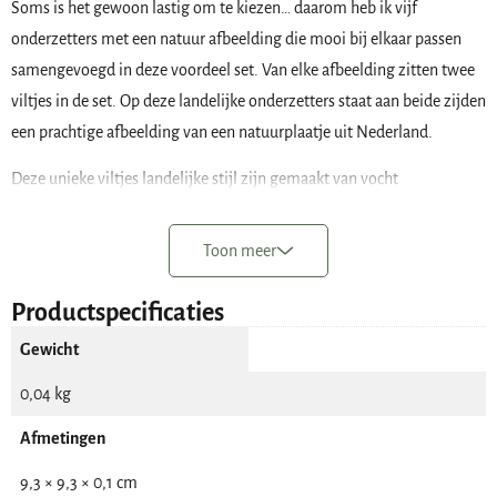
Soms is het gewoon lastig om te kiezen… daarom heb ik vijf
onderzetters met een natuur afbeelding die mooi bij elkaar passen
samengevoegd in deze voordeel set. Van elke afbeelding zitten twee
viltjes in de set. Op deze landelijke onderzetters staat aan beide zijden
een prachtige afbeelding van een natuurplaatje uit Nederland.
Deze unieke viltjes landelijke stijl zijn gemaakt van vocht
absorberend viltkarton en aan beide zijde bedrukt met dezelfde
afbeelding. De hoeken zijn mooi afgerond.
Toon meer
De afmeting van een onderzetter is 9.3 x 9.3 cm. Tevens vind je in
Productspecificaties
onze webwinkel bakjes om de landelijke viltjes in te plaatsen.
Gewicht
0,04 kg
Afmetingen
9,3 × 9,3 × 0,1 cm