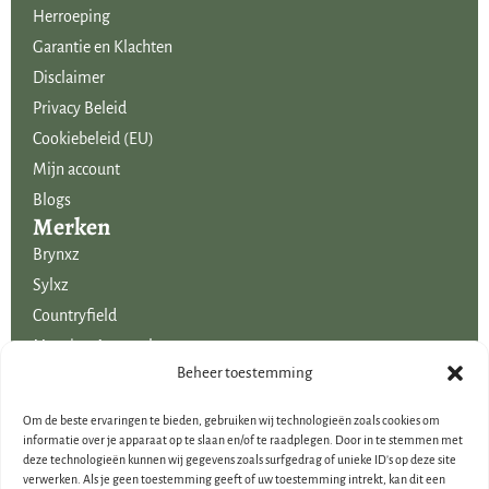
Herroeping
Garantie en Klachten
Disclaimer
Privacy Beleid
Cookiebeleid (EU)
Mijn account
Blogs
Merken
Brynxz
Sylxz
Countryfield
Mansion Atmosphere
Uitgelicht voor jou!
Beheer toestemming
SALE
Om de beste ervaringen te bieden, gebruiken wij technologieën zoals cookies om
Voordelige boeketten kunstbloemen
informatie over je apparaat op te slaan en/of te raadplegen. Door in te stemmen met
deze technologieën kunnen wij gegevens zoals surfgedrag of unieke ID's op deze site
Woondecoraties
verwerken. Als je geen toestemming geeft of uw toestemming intrekt, kan dit een