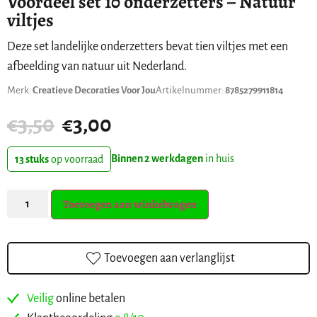
Voordeel set 10 onderzetters – Natuur
viltjes
Deze set landelijke onderzetters bevat tien viltjes met een
afbeelding van natuur uit Nederland.
Merk:
Creatieve Decoraties Voor Jou
Artikelnummer:
8785279911814
€
3,50
€
3,00
Binnen 2 werkdagen
in huis
13 stuks
op voorraad
Toevoegen aan winkelwagen
Toevoegen aan verlanglijst
Veilig
online betalen