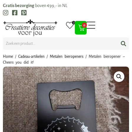
Gratis bezorging
boven €99,- in NL
0
0
Home
/
Cadeau-artikelen
/
Metalen bieropeners
/ Metalen bieropener –
Cheers you did it!