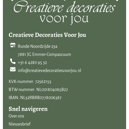
Creatieve Decoraties Voor Jou
Runde Noordzijde 23a
7881 JG Emmer-Compascuum
+31 6 4280 95 32
info@creatievedecoratiesvoorjou.nl
KVK-nummer: 72562153
BTW-nummer: NL001804065B27
IBAN: NL32RBRB0778006387
Snel navigeren
Over ons
Nieuwsbrief