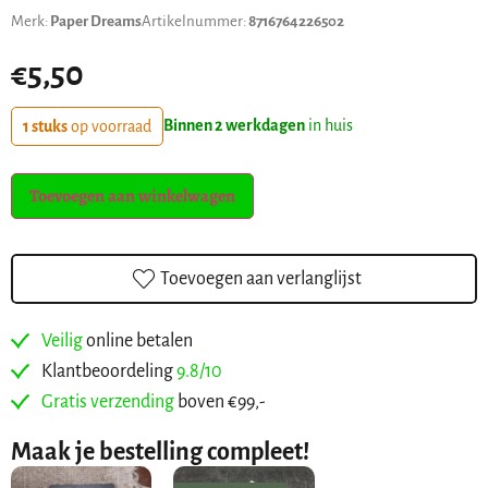
Merk:
Paper Dreams
Artikelnummer:
8716764226502
€
5,50
Binnen 2 werkdagen
in huis
1 stuks
op voorraad
Toevoegen aan winkelwagen
Toevoegen aan verlanglijst
Veilig
online betalen
Klantbeoordeling
9.8/10
Gratis verzending
boven €99,-
Maak je bestelling compleet!