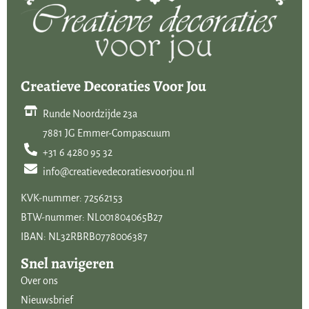
Creatieve Decoraties Voor Jou
Runde Noordzijde 23a
7881 JG Emmer-Compascuum
+31 6 4280 95 32
info@creatievedecoratiesvoorjou.nl
KVK-nummer: 72562153
BTW-nummer: NL001804065B27
IBAN: NL32RBRB0778006387
Snel navigeren
Over ons
Nieuwsbrief