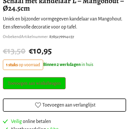
Schaal met kandelaar L – Mangohout –
Ø24.5cm
Uniek en bijzonder vormgegeven kandelaar van Mangohout.
Een sfeervolle decoratie voor op tafel.
Onbekend
Artikelnummer:
8785279914037
€
13,50
€
10,95
Binnen 2 werkdagen
in huis
1 stuks
op voorraad
Toevoegen aan winkelwagen
Toevoegen aan verlanglijst
Veilig
online betalen