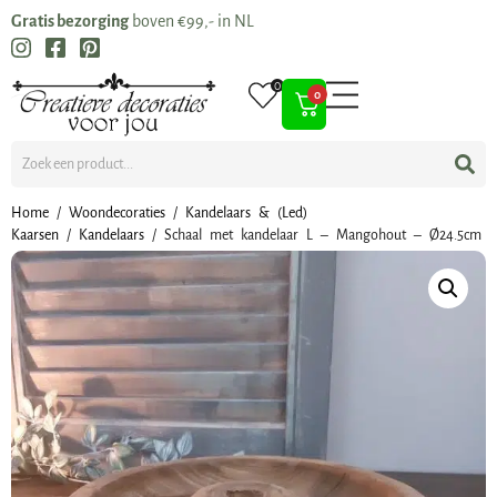
Gratis bezorging
boven €99,- in NL
0
0
Home
/
Woondecoraties
/
Kandelaars & (Led)
Kaarsen
/
Kandelaars
/ Schaal met kandelaar L – Mangohout – Ø24.5cm