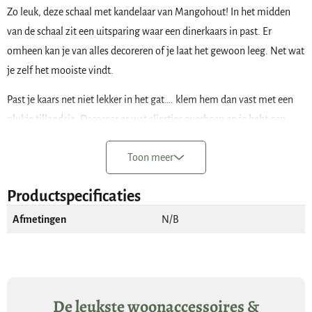
Zo leuk, deze schaal met kandelaar van Mangohout! In het midden
van de schaal zit een uitsparing waar een dinerkaars in past. Er
omheen kan je van alles decoreren of je laat het gewoon leeg. Net wat
je zelf het mooiste vindt.
Past je kaars net niet lekker in het gat…. klem hem dan vast met een
plukje tillandsia. Decoreer er wat sliertjes overheen en je hebt een
prachtige landelijke decoratie staan.
Toon meer
De houten schaal met kandelaar heeft een doorsnede van 24,5 cm, de
rand is 5 cm hoog. Hout is een natuurproduct, hierdoor verschillen de
Productspecificaties
kleurnuances per item en heeft elk exemplaar zijn eigen tekening en
Afmetingen
N/B
reliëf.
Mangohout
De leukste woonaccessoires &