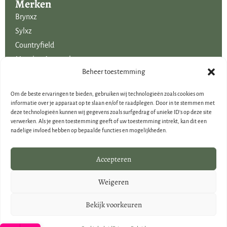
Merken
Brynxz
Sylxz
Countryfield
Mansion Atmosphere
Uitgelicht voor jou!
Beheer toestemming
SALE
Om de beste ervaringen te bieden, gebruiken wij technologieën zoals cookies om
Voordelige boeketten kunstbloemen
informatie over je apparaat op te slaan en/of te raadplegen. Door in te stemmen met
deze technologieën kunnen wij gegevens zoals surfgedrag of unieke ID's op deze site
Woondecoraties
verwerken. Als je geen toestemming geeft of uw toestemming intrekt, kan dit een
Cadeau-artikelen
nadelige invloed hebben op bepaalde functies en mogelijkheden.
Cadeaubonnen
Kerstdecoraties
Accepteren
Brynxz Outlet
Weigeren
Landelijke houten woondecoraties
Bekijk voorkeuren
© Creatieve Decoraties Voor Jou 2026
Design en Realisatie door
Dynalogical