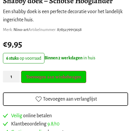
Shabby doek – Schotse Hooglander
Een shabby doek is een perfecte decoratie voor het landelijk
ingerichte huis.
Merk:
Nino-art
Artikelnummer:
8785279913658
€
9,95
Binnen 2 werkdagen
in huis
6 stuks
op voorraad
Toevoegen aan winkelwagen
Toevoegen aan verlanglijst
Veilig
online betalen
Klantbeoordeling
9.8/10