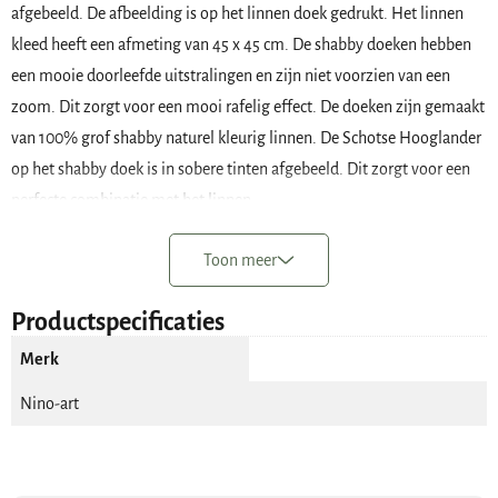
afgebeeld. De afbeelding is op het linnen doek gedrukt. Het linnen
kleed heeft een afmeting van 45 x 45 cm. De shabby doeken hebben
een mooie doorleefde uitstralingen en zijn niet voorzien van een
zoom. Dit zorgt voor een mooi rafelig effect. De doeken zijn gemaakt
van 100% grof shabby naturel kleurig linnen. De Schotse Hooglander
op het shabby doek is in sobere tinten afgebeeld. Dit zorgt voor een
perfecte combinatie met het linnen.
Toon meer
Wat is een shabby doek en wat kan je er
Productspecificaties
mee doen?
Merk
Een shabby doek is een linnen doek waar veelal een afbeelding op is
Nino-art
gedrukt. Maar er zijn ook shabby doeken zonder afbeelding
verkrijgbaar. Sommige doeken zijn voorzien van een zoom, maar het
mooiste effect geeft een doek zonder zoom. Deze linnen doeken zijn