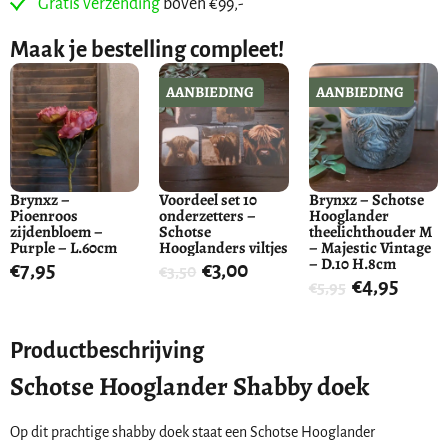
Gratis verzending
boven €99,-
Maak je bestelling compleet!
AANBIEDING
AANBIEDING
Brynxz –
Voordeel set 10
Brynxz – Schotse
Pioenroos
onderzetters –
Hooglander
zijdenbloem –
Schotse
theelichthouder M
Purple – L.60cm
Hooglanders viltjes
– Majestic Vintage
– D.10 H.8cm
€
7,95
€
3,00
€
3,50
€
4,95
€
5,95
Productbeschrijving
Schotse Hooglander Shabby doek
Op dit prachtige shabby doek staat een Schotse Hooglander