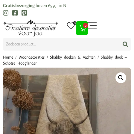
Gratis bezorging
boven €99,- in NL
0
0
Home
/
Woondecoraties
/
Shabby doeken & Vachten
/ Shabby doek –
Schotse Hooglander