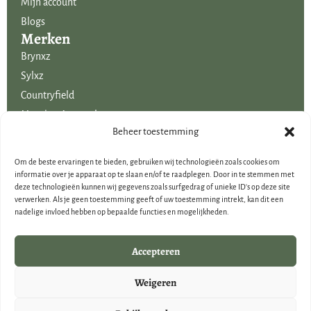
Mijn account
Blogs
Merken
Brynxz
Sylxz
Countryfield
Mansion Atmosphere
Uitgelicht voor jou!
Beheer toestemming
SALE
Om de beste ervaringen te bieden, gebruiken wij technologieën zoals cookies om
Voordelige boeketten kunstbloemen
informatie over je apparaat op te slaan en/of te raadplegen. Door in te stemmen met
deze technologieën kunnen wij gegevens zoals surfgedrag of unieke ID's op deze site
Woondecoraties
verwerken. Als je geen toestemming geeft of uw toestemming intrekt, kan dit een
Cadeau-artikelen
nadelige invloed hebben op bepaalde functies en mogelijkheden.
Cadeaubonnen
Kerstdecoraties
Accepteren
Brynxz Outlet
Weigeren
Landelijke houten woondecoraties