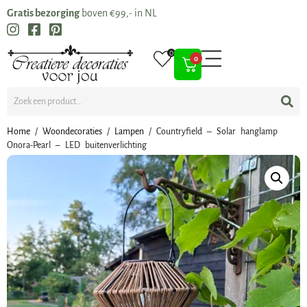
Gratis bezorging
boven €99,- in NL
0
0
Home
/
Woondecoraties
/
Lampen
/ Countryfield – Solar hanglamp
Onora-Pearl – LED buitenverlichting