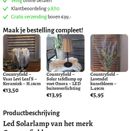
Veilig
online betalen
Klantbeoordeling
9.8/10
Gratis verzending
boven €99,-
Maak je bestelling compleet!
Countryfield –
Countryfield –
Countryfield –
Vaas Levi Leaf S –
Solar tafellamp op
Lavendel
Keramiek – H.16cm
voet Onora – LED
kunstbloem –
buitenverlichting
L.49cm
€
13,50
€
13,95
€
5,95
Productbeschrijving
Led Solarlamp van het merk