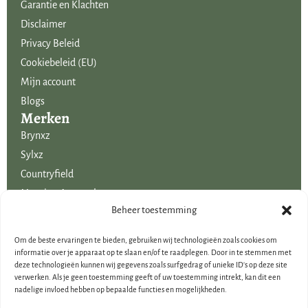
Garantie en Klachten
Disclaimer
Privacy Beleid
Cookiebeleid (EU)
Mijn account
Blogs
Merken
Brynxz
Sylxz
Countryfield
Mansion Atmosphere
Uitgelicht voor jou!
Beheer toestemming
SALE
Om de beste ervaringen te bieden, gebruiken wij technologieën zoals cookies om
Voordelige boeketten kunstbloemen
informatie over je apparaat op te slaan en/of te raadplegen. Door in te stemmen met
deze technologieën kunnen wij gegevens zoals surfgedrag of unieke ID's op deze site
Woondecoraties
verwerken. Als je geen toestemming geeft of uw toestemming intrekt, kan dit een
Cadeau-artikelen
nadelige invloed hebben op bepaalde functies en mogelijkheden.
Cadeaubonnen