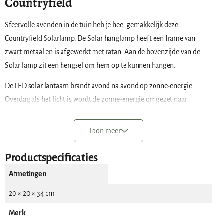
Countryfield
Sfeervolle avonden in de tuin heb je heel gemakkelijk deze
Countryfield Solarlamp. De Solar hanglamp heeft een frame van
zwart metaal en is afgewerkt met ratan. Aan de bovenzijde van de
Solar lamp zit een hengsel om hem op te kunnen hangen.
De LED solar lantaarn brandt avond na avond op zonne-energie.
Overdag als het licht is wordt de zonne-energie omgezet naar
voeding voor de batterij. Zodra het schemerig wordt gaat de Solar
lamp vanzelf branden. De lantaarn wordt geleverd inclusief LED
Toon meer
lampje.
Productspecificaties
De aan/uit schakelaar bevindt zich aan de onderzijde van de lamp. Bij
Afmetingen
ontvangst staat de lamp nog op ‘uit’.
20 × 20 × 34 cm
De Solar tuinlamp heeft de volgende kenmerken:
Merk
merk: Countryfield