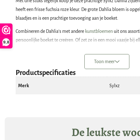
Met drie stuks tegelijk koop je deze prachtige Sylxz Dahlia zijd
heeft een frisse fuchsia roze kleur. De grote Dahlia bloem is opg
blaadjes en is een prachtige toevoeging aan je boeket.
Combineren de Dahlia’s met andere
kunstbloemen
uit ons assor
persoonlijke boeket te creëren. Of zet ze in een mooi vaasje bij 
9,8
creatie. Het mooiste effect krijg je als je de Dahlia kunstbloemen
plaatst.
Toon meer
De zijden ‘Dahlia Bundle Spring’ heeft de volgende kenmerken:
Productspecificaties
merk: Sylxz
Merk
Sylxz
aantal stelen per bundel: 3
lengte van de steel: 56 cm
kleur: fuchsia roze.
De leukste woo
De Sylxz Dahlia kunstbloem is voorzien van een lange steel, en d