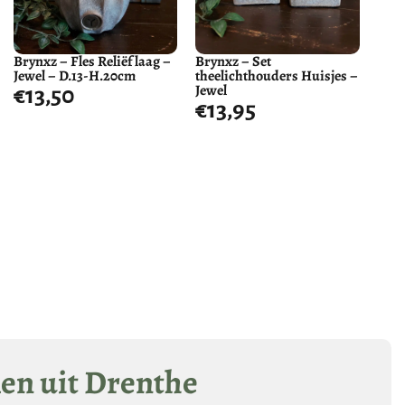
Brynxz – Fles Reliëf laag –
Brynxz – Set
Jewel – D.13-H.20cm
theelichthouders Huisjes –
Jewel
€
13,50
€
13,95
len uit Drenthe