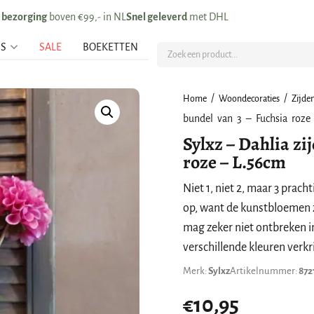
s bezorging
boven €99,- in NL
Snel geleverd
met DHL
US
SALE
BOEKETTEN
/
/
Home
Woondecoraties
Zijde
bundel van 3 – Fuchsia roze
Sylxz – Dahlia z
roze – L.56cm
Niet 1, niet 2, maar 3 prac
op, want de kunstbloemen z
mag zeker niet ontbreken i
verschillende kleuren verkr
Merk:
Sylxz
Artikelnummer:
872
€
10,95