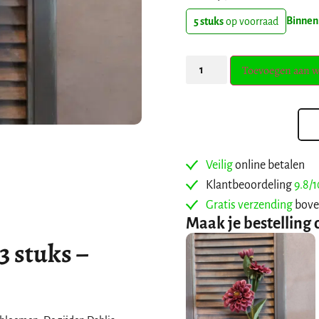
Binnen
5 stuks
op voorraad
Toevoegen aan 
Veilig
online betalen
Klantbeoordeling
9.8/1
Gratis verzending
bove
Maak je bestelling 
3 stuks –