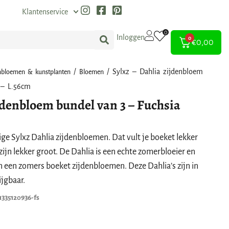
Klantenservice
0
Inloggen
0
€
0,00
/
/ Sylxz – Dahlia zijdenbloem
nbloemen & kunstplanten
Bloemen
 – L.56cm
ijdenbloem bundel van 3 – Fuchsia
htige Sylxz Dahlia zijdenbloemen. Dat vult je boeket lekker
ijn lekker groot. De Dahlia is een echte zomerbloeier en
n een zomers boeket zijdenbloemen. Deze Dahlia’s zijn in
ijgbaar.
1335120936-fs