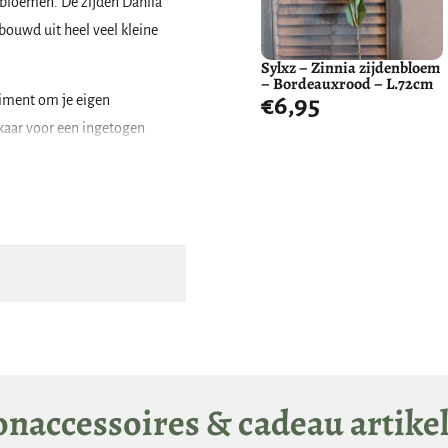
enbloemen. De zijden Dahlia
ebouwd uit heel veel kleine
Sylxz – Zinnia zijdenbloem
– Bordeauxrood – L.72cm
timent om je eigen
€
6,95
elkaar voor een ingetogen
 op ongelijke hoogte in de vaas
naccessoires & cadeau artike
us heel goed te gebruiken in