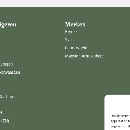
kruik waar je hem in wil
uiste lengte afknippen.
igeren
Merken
Brynxz
Sylxz
Countryfield
nten. Schitterende, niet van
Mansion Atmosphere
n nepplanten in frisse groene
 vragen
oorwaarden
loemen in een regenboog aan
De ‘artificial flowers’ hebben
Werkelijk alles is met elkaar te
Klachten
id
 hoekjes in huis zijn de
Om de beste e
 (EU)
apparaat op t
lanten uit de collectie en
gegevens zoal
t