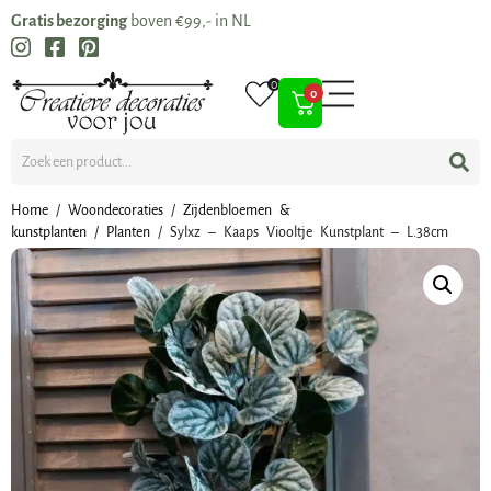
Gratis bezorging
boven €99,- in NL
0
0
Home
/
Woondecoraties
/
Zijdenbloemen &
kunstplanten
/
Planten
/ Sylxz – Kaaps Viooltje Kunstplant – L.38cm