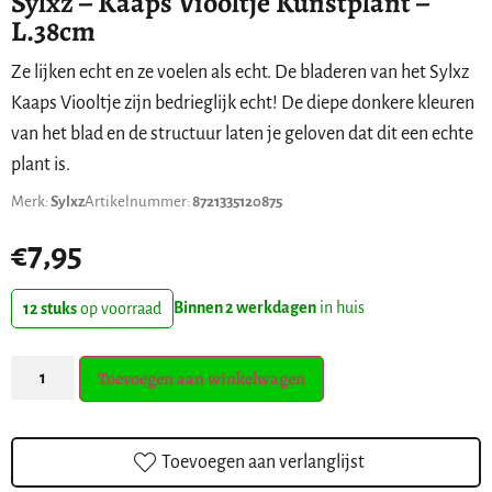
Sylxz – Kaaps Viooltje Kunstplant –
L.38cm
Ze lijken echt en ze voelen als echt. De bladeren van het Sylxz
Kaaps Viooltje zijn bedrieglijk echt! De diepe donkere kleuren
van het blad en de structuur laten je geloven dat dit een echte
plant is.
Merk:
Sylxz
Artikelnummer:
8721335120875
€
7,95
Binnen 2 werkdagen
in huis
12 stuks
op voorraad
Toevoegen aan winkelwagen
Toevoegen aan verlanglijst