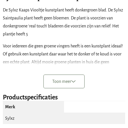
De Sylxz Kaaps Viooltje kunstplant heeft donkergroen blad. De Sylxz
Saintpaulia plant heeft geen bloemen. De plant is voorzien van
donkergroene ‘real touch’ bladeren die voorzien zijn van reliëf. Het
plantje heeft 5
Voor iedereen die geen groene vingers heeft is een kunstplant ideaal!
Of gebruik een kunstplant daar waar het te donker of te koud is voor
een echte plant. Altijd mooie groene planten in huis die geen
verzorging nodig hebben.
Toon meer
Afhankelijk van de grootte van je pot of kruik plaats je één of
meerdere planten. Omdat de takjes zeer flexibel zijn is het heel
Productspecificaties
eenvoudig om ze in de gewenste positie te vormen. Het gebruik van
een kunstplantje is ideaal voor in potten en kruiken die niet
Merk
waterbestendig zijn.
Sylxz
De Sylxz ‘Bush Saintpaulia’ heeft de volgende kenmerken;