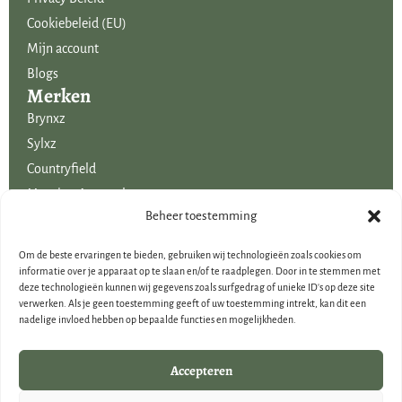
Cookiebeleid (EU)
Mijn account
Blogs
Merken
Brynxz
Sylxz
Countryfield
Mansion Atmosphere
Uitgelicht voor jou!
Beheer toestemming
SALE
Om de beste ervaringen te bieden, gebruiken wij technologieën zoals cookies om
Voordelige boeketten kunstbloemen
informatie over je apparaat op te slaan en/of te raadplegen. Door in te stemmen met
deze technologieën kunnen wij gegevens zoals surfgedrag of unieke ID's op deze site
Woondecoraties
verwerken. Als je geen toestemming geeft of uw toestemming intrekt, kan dit een
Cadeau-artikelen
nadelige invloed hebben op bepaalde functies en mogelijkheden.
Cadeaubonnen
Kerstdecoraties
Accepteren
Brynxz Outlet