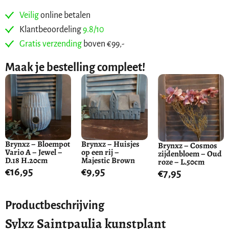
Veilig
online betalen
Klantbeoordeling
9.8/10
Gratis verzending
boven €99,-
Maak je bestelling compleet!
Brynxz – Bloempot
Brynxz – Huisjes
Brynxz – Cosmos
Vario A – Jewel –
op een rij –
zijdenbloem – Oud
D.18 H.20cm
Majestic Brown
roze – L.50cm
€
16,95
€
9,95
€
7,95
Productbeschrijving
Sylxz Saintpaulia kunstplant