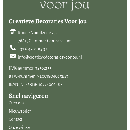
afgewerkt en voorzien van mooie details. Het is een Nederlands
bedrijf met een mondiale uitstraling. Of je nu een huis hebt wat
Creatieve Decoraties Voor Jou
landelijk is ingericht, of juist met een vleugje ‘Hotel Chique’, de
collectie van Mansion Atmosphere sluit bij beide aan. Laat je
Runde Noordzijde 23a
verrassen door het uitgebreide assortiment in onze winkel en
7881 JG Emmer-Compascuum
webwinkel.
+31 6 4280 95 32
info@creatievedecoratiesvoorjou.nl
KVK-nummer: 72562153
BTW-nummer: NL001804065B27
IBAN: NL32RBRB0778006387
Snel navigeren
Over ons
Nieuwsbrief
Contact
Onze winkel