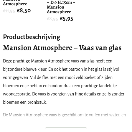
– D.9 H.15cm –
Atmosphere
Mansion
€
8,50
€
11,95
Atmosphere
€
5,95
€
8,95
Productbeschrijving
Mansion Atmosphere – Vaas van glas
Deze prachtige Mansion Atmosphere vaas van glas heeft een
bijzondere blauwe kleur. En ook het patroon in het glas is stijlvol
vormgegeven. Vul de fles met een mooi veldboeket of zijden
bloemen en je hebt in en handomdraai een prachtige landelijke
woondecoratie. De vaas is voorzien van fijne details en zelfs zonder
bloemen een pronkstuk.
De Mansion Atmosphere vaas is geschikt om te vullen met water, en
dus te gebruiken voor verse bloemen. Maar ook graspluimen en kunst
bloemen komen prachtig tot hun recht in deze glazen fles. Mooie