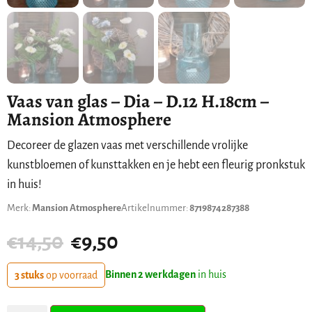
Vaas van glas – Dia – D.12 H.18cm –
Mansion Atmosphere
Decoreer de glazen vaas met verschillende vrolijke
kunstbloemen of kunsttakken en je hebt een fleurig pronkstuk
in huis!
Merk:
Mansion Atmosphere
Artikelnummer:
8719874287388
€
14,50
€
9,50
Binnen 2 werkdagen
in huis
3 stuks
op voorraad