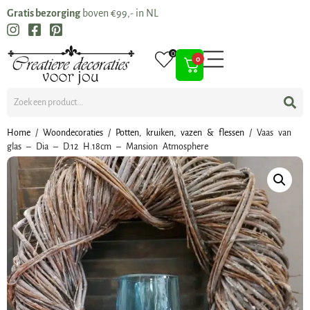
Gratis bezorging
boven €99,- in NL
0
0
Home
/
Woondecoraties
/
Potten, kruiken, vazen & flessen
/ Vaas van
glas – Dia – D.12 H.18cm – Mansion Atmosphere