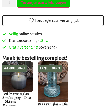
Toevoegen aan winkelwagen
Toevoegen aan verlanglijst
Veilig
online betalen
Klantbeoordeling
9.8/10
Gratis verzending
boven €99,-
Maak je bestelling compleet!
AANBIEDING
AANBIEDING
Led kaars in glas –
Smoke grey – D.10
– H.8cm –
Vaas van glas – Dia
Mansion