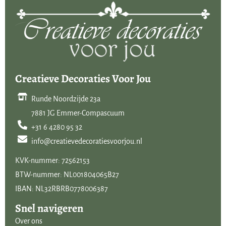
Creatieve Decoraties Voor Jou
Runde Noordzijde 23a
7881 JG Emmer-Compascuum
+31 6 4280 95 32
info@creatievedecoratiesvoorjou.nl
KVK-nummer: 72562153
BTW-nummer: NL001804065B27
IBAN: NL32RBRB0778006387
Snel navigeren
Over ons