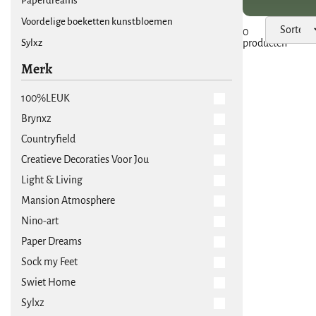
Paperdreams
Voordelige boeketten kunstbloemen
0
Sylxz
producten
Merk
100%LEUK
Brynxz
Countryfield
Creatieve Decoraties Voor Jou
Light & Living
Mansion Atmosphere
Nino-art
Paper Dreams
Sock my Feet
Swiet Home
Sylxz