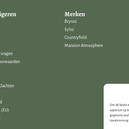
igeren
Merken
Brynxz
Sylxz
Countryfield
Mansion Atmosphere
 vragen
oorwaarden
Klachten
id
Om de beste e
 (EU)
apparaat op t
gegevens zoal
t
toestemming i