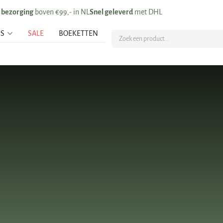
s bezorging
boven €99,- in NL
Snel geleverd
met DHL
US
SALE
BOEKETTEN