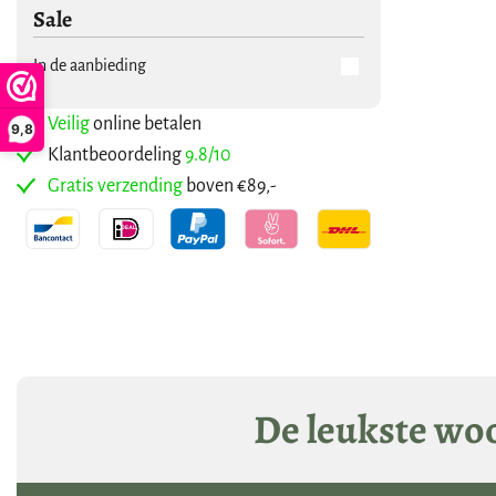
Sale
In de aanbieding
Veilig
online betalen
9,8
Klantbeoordeling
9.8/10
Gratis verzending
boven €89,-
De leukste woo