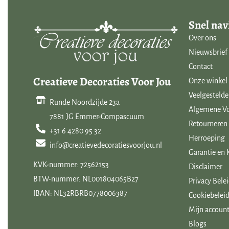
Snel nav
Over ons
Nieuwsbrief
Contact
Creatieve Decoraties Voor Jou
Onze winkel
Veelgestelde
Runde Noordzijde 23a
Algemene V
7881 JG Emmer-Compascuum
Retourneren
+31 6 4280 95 32
Herroeping
info@creatievedecoratiesvoorjou.nl
Garantie en 
KVK-nummer: 72562153
Disclaimer
BTW-nummer: NL001804065B27
Privacy Bele
IBAN: NL32RBRB0778006387
Cookiebeleid
Mijn accoun
Blogs