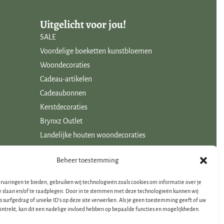
Uitgelicht voor jou!
SALE
Voordelige boeketten kunstbloemen
Woondecoraties
Cadeau-artikelen
Cadeaubonnen
Kerstdecoraties
Brynxz Outlet
Landelijke houten woondecoraties
Beheer toestemming
rvaringen te bieden, gebruiken wij technologieën zoals cookies om informatie over je
e slaan en/of te raadplegen. Door in te stemmen met deze technologieën kunnen wij
s surfgedrag of unieke ID's op deze site verwerken. Als je geen toestemming geeft of uw
ntrekt, kan dit een nadelige invloed hebben op bepaalde functies en mogelijkheden.