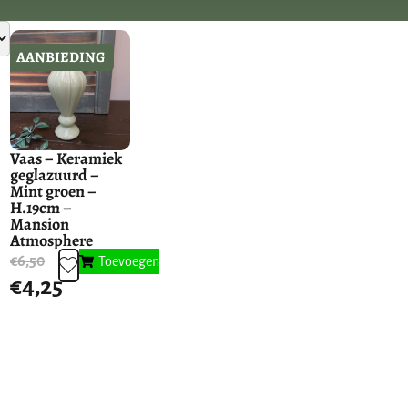
AANBIEDING
Vaas – Keramiek
geglazuurd –
Mint groen –
H.19cm –
Mansion
Atmosphere
€
6,50
Toevoegen
€
4,25