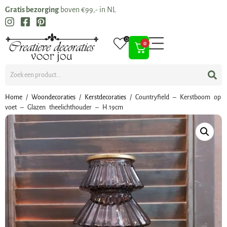
Gratis bezorging
boven €99,- in NL
0
0
Home
/
Woondecoraties
/
Kerstdecoraties
/ Countryfield – Kerstboom op
voet – Glazen theelichthouder – H.19cm