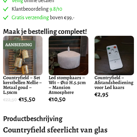
Veilig
online betalen
Klantbeoordeling
9.8/10
Gratis verzending
boven €99,-
Maak je bestelling compleet!
AANBIEDING
Countryfield – Set
Led stompkaars –
Countryfield –
kerstbellen Nellie –
Wit – Ø10 H.5.5cm
Afstandsbediening
Metaal goud –
– Mansion
voor Led kaars
L.56cm
Atmosphere
€
2,95
€
15,50
€
10,50
€
22,50
Productbeschrijving
Countryfield sfeerlicht van glas