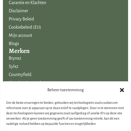
Garantie en Klachten
Disclaimer
Privacy Beleid
Cookiebeleid (EU)
Mijn account
Blogs
Merken
Brynxz
Sylxz
Countryfield
Mansion Atmosphere
Uitgelicht voor jou!
Beheer toestemming
SALE
Om de beste ervaringen te bieden, gebruiken wij technologieën zoals cookies om
Voordelige boeketten kunstbloemen
informatie over je apparaat op te slaan en/of te raadplegen. Door in te stemmen met
deze technologieën kunnen wij gegevens zoals surfgedrag of unieke ID's op deze site
Woondecoraties
verwerken. Als je geen toestemming geeft of uw toestemming intrekt, kan dit een
Cadeau-artikelen
nadelige invloed hebben op bepaalde functies en mogelijkheden.
Cadeaubonnen