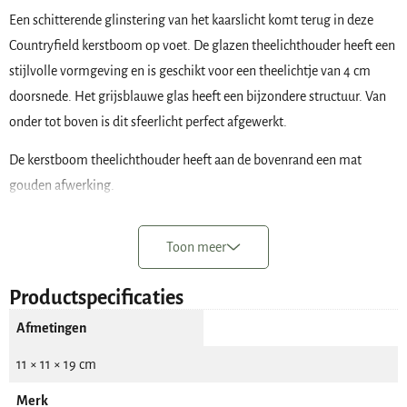
Een schitterende glinstering van het kaarslicht komt terug in deze
Countryfield kerstboom op voet. De glazen theelichthouder heeft een
stijlvolle vormgeving en is geschikt voor een theelichtje van 4 cm
doorsnede. Het grijsblauwe glas heeft een bijzondere structuur. Van
onder tot boven is dit sfeerlicht perfect afgewerkt.
De kerstboom theelichthouder heeft aan de bovenrand een mat
gouden afwerking.
Het kerstboom sfeerlicht heeft de volgende kenmerken:
Toon meer
Merk: Countryfield
Materiaal: glas
Productspecificaties
Kleur: blauwgrijs
Afmetingen
Hoogte: 19 cm
11 × 11 × 19 cm
Doorsnede van de voet: 8 cm
Doorsnede op het breedste punt: 11 cm.
Merk