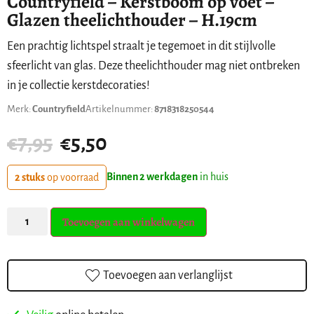
Countryfield – Kerstboom op voet –
Glazen theelichthouder – H.19cm
Een prachtig lichtspel straalt je tegemoet in dit stijlvolle
sfeerlicht van glas. Deze theelichthouder mag niet ontbreken
in je collectie kerstdecoraties!
Merk:
Countryfield
Artikelnummer:
8718318250544
€
7,95
€
5,50
Binnen 2 werkdagen
in huis
2 stuks
op voorraad
Toevoegen aan winkelwagen
Toevoegen aan verlanglijst