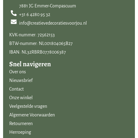
7881 JG Emmer-Compascuum
+31 6 4280 95 32
info@creatievedecoratiesvoorjou.nl
KVK-nummer: 72562153
BTW-nummer: NL001804065B27
IBAN: NL32RBRB0778006387
Snel navigeren
Over ons
Nieuwsbrief
Contact
Onze winkel
Veelgestelde vragen
Algemene Voorwaarden
Retourneren
Herroeping