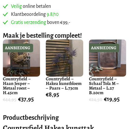
Veilig
online betalen
Klantbeoordeling
9.8/10
Gratis verzending
boven €99,-
Maak je bestelling compleet!
AANBIEDING
AANBIEDING
Countryfield –
Countryfield –
Countryfield –
Haan Jesper –
Hakea kunstbloem
Schaal Tola M –
Metaal roest –
– Paars – L.73cm
Metaal – L.27
H.45cm
B.20cm
€
8,95
€
37,95
€
19,95
€
44,95
€
24,50
Productbeschrijving
Countryfield Hakea kunsttak