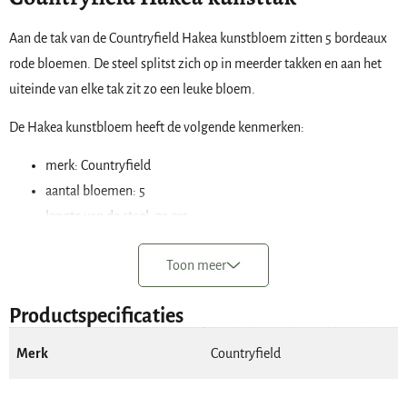
Aan de tak van de Countryfield Hakea kunstbloem zitten 5 bordeaux
rode bloemen. De steel splitst zich op in meerder takken en aan het
uiteinde van elke tak zit zo een leuke bloem.
De Hakea kunstbloem heeft de volgende kenmerken:
merk: Countryfield
aantal bloemen: 5
lengte van de steel: 73 cm
kleur: bordeaux rood.
Toon meer
De lengte van de tak is ongeveer 73 cm. Wil je de steel graag inkorten
dan kan je dit doen met een scherpe knijptang. Zo pas je de lengte
Productspecificaties
eenvoudig aan op het formaat van je vaas.
Merk
Countryfield
Vind je het lastig om een goede keuze te maken bij de aankoop van
kunstbloemen?
Lees dan eerst even mijn blog
waarin ik je het één en