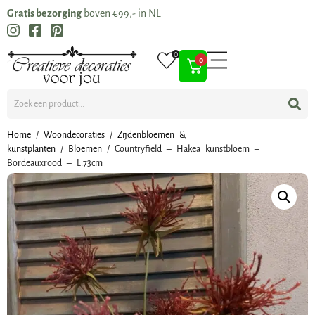
Gratis bezorging
boven €99,- in NL
0
0
Home
/
Woondecoraties
/
Zijdenbloemen &
kunstplanten
/
Bloemen
/ Countryfield – Hakea kunstbloem –
Bordeauxrood – L.73cm