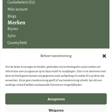
Cookiebeleid (EU)
Mijn account
Blogs
Merken
Brynxz
Sylxz
Countryfield
Mansion Atmosphere
Uitgelicht voor jou!
Beheer toestemming
SALE
Om de beste ervaringen te bieden, gebruiken wij technologieën zoals cookies om
Voordelige boeketten kunstbloemen
informatie over je apparaat op te slaan en/of te raadplegen. Door in te stemmen met
deze technologieën kunnen wij gegevens zoals surfgedrag of unieke ID's op deze site
Woondecoraties
verwerken. Als je geen toestemming geeft of uw toestemming intrekt, kan dit een
Cadeau-artikelen
nadelige invloed hebben op bepaalde functies en mogelijkheden.
Cadeaubonnen
Kerstdecoraties
Accepteren
Brynxz Outlet
Weigeren
Landelijke houten woondecoraties