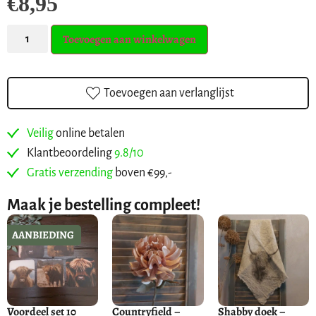
€
8,95
Toevoegen aan winkelwagen
Toevoegen aan verlanglijst
Veilig
online betalen
Klantbeoordeling
9.8/10
Gratis verzending
boven €99,-
Maak je bestelling compleet!
AANBIEDING
Voordeel set 10
Countryfield –
Shabby doek –