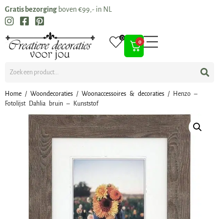
Gratis bezorging
boven €99,- in NL
0
0
Home
/
Woondecoraties
/
Woonaccessoires & decoraties
/ Henzo –
Fotolijst Dahlia bruin – Kunststof