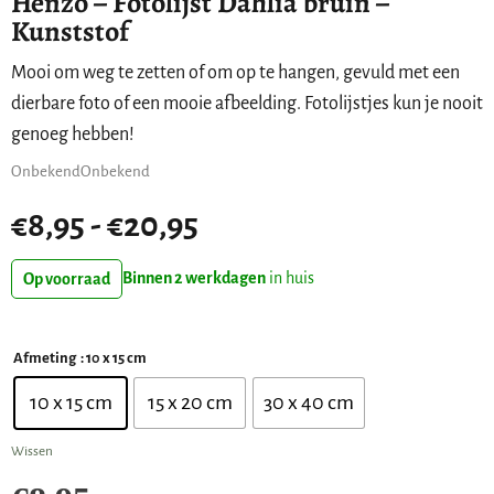
Henzo – Fotolijst Dahlia bruin –
Kunststof
Mooi om weg te zetten of om op te hangen, gevuld met een
dierbare foto of een mooie afbeelding. Fotolijstjes kun je nooit
genoeg hebben!
Onbekend
Onbekend
€
8,95
-
€
20,95
Binnen 2 werkdagen
in huis
Op voorraad
: 10 x 15 cm
Afmeting
10 x 15 cm
15 x 20 cm
30 x 40 cm
Wissen