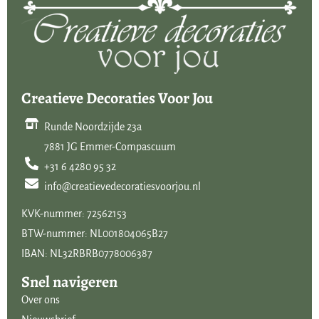
Creatieve Decoraties Voor Jou
Runde Noordzijde 23a
7881 JG Emmer-Compascuum
+31 6 4280 95 32
info@creatievedecoratiesvoorjou.nl
KVK-nummer: 72562153
BTW-nummer: NL001804065B27
IBAN: NL32RBRB0778006387
Snel navigeren
Over ons