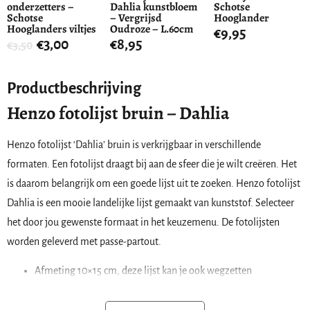
onderzetters –
Dahlia kunstbloem
Schotse
Schotse
– Vergrijsd
Hooglander
Hooglanders viltjes
Oudroze – L.60cm
€
9,95
€
3,00
€
8,95
€
3,50
Productbeschrijving
Henzo fotolijst bruin – Dahlia
Henzo fotolijst ‘Dahlia’ bruin is verkrijgbaar in verschillende
formaten. Een fotolijst draagt bij aan de sfeer die je wilt creëren. Het
is daarom belangrijk om een goede lijst uit te zoeken. Henzo fotolijst
Dahlia is een mooie landelijke lijst gemaakt van kunststof. Selecteer
het door jou gewenste formaat in het keuzemenu. De fotolijsten
worden geleverd met passe-partout.
Afmeting 10×15 cm, deze lijst kan je ook wegzetten
Afmeting 15×20 cm, deze lijst kan je ook wegzetten
Afmeting 30×40 cm, deze lijst kan je alleen ophangen