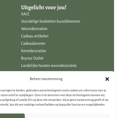
Uitgelicht voor jou!
SALE
Voordelige boeketten kunstbloemen
Woondecoraties
Cadeau-artikelen
Cadeaubonnen
Kerstdecoraties
Brynxz Outlet
Landelijke houten woondecoraties
Beheer toestemming
rvaringen te bieden, gebruiken wij technologieën zoals cookies om informatie over je
e slaan en/of te raadplegen. Door in te stemmen met deze technologieën kunnen wij
s surfgedrag of unieke ID's op deze site verwerken. Als je geen toestemming geeft of uw
ntrekt, kan dit een nadelige invloed hebben op bepaalde functies en mogelijkheden.