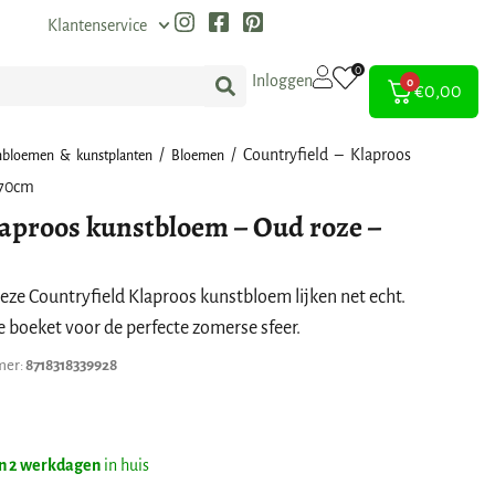
Klantenservice
0
Inloggen
0
€
0,00
/
/ Countryfield – Klaproos
nbloemen & kunstplanten
Bloemen
.70cm
laproos kunstbloem – Oud roze –
deze Countryfield Klaproos kunstbloem lijken net echt.
e boeket voor de perfecte zomerse sfeer.
mer:
8718318339928
n 2 werkdagen
in huis