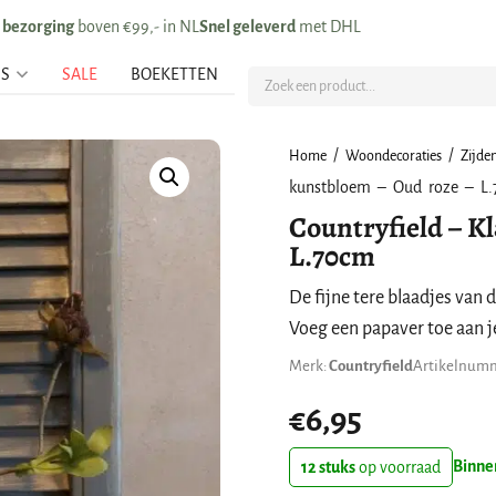
s bezorging
boven €99,- in NL
Snel geleverd
met DHL
US
SALE
BOEKETTEN
/
/
Home
Woondecoraties
Zijde
kunstbloem – Oud roze – L
Countryfield – K
L.70cm
De fijne tere blaadjes van 
Voeg een papaver toe aan j
Merk:
Countryfield
Artikelnum
€
6,95
Binne
12 stuks
op voorraad