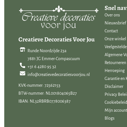
Snel nav
Countryfield heeft een uitgebreide collectie stoere landelijke wo
Over ons
vleugje ‘Hotel Chique’. Twee woonstijlen die perfect met elkaar c
Nieuwsbrief
vertaling van het woord Countryfield is platte land, en de landelij
Contact
Creatieve Decoraties Voor Jou
terug in het assortiment van dit Nederlandse merk.
Onze winkel
Veelgestelde
Wil je je huis sfeervol inrichten met betaalbare woondecoraties, 
Runde Noordzijde 23a
Algemene V
voor jou! Van LED kaarsen tot klokken, van sfeerlichtjes tot zijde
7881 JG Emmer-Compascuum
Retourneren
bloempotten en bijzondere seizoen decoraties ontbreken zeker oo
+31 6 4280 95 32
Herroeping
wisselend assortiment volgens de laatste woontrends is verkrijg
info@creatievedecoratiesvoorjou.nl
Garantie en 
van Creatieve Decoraties Voor Jou.
KVK-nummer: 72562153
Disclaimer
BTW-nummer: NL001804065B27
Privacy Bele
IBAN: NL32RBRB0778006387
Cookiebeleid
Mijn accoun
Blogs