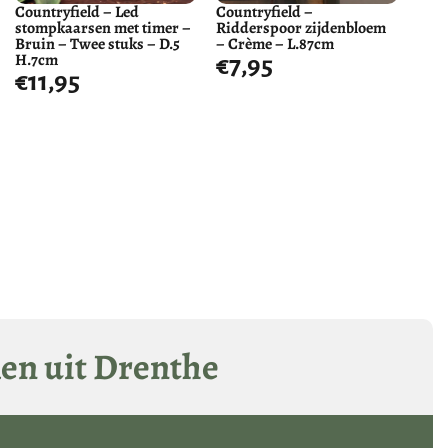
Countryfield – Led
Countryfield –
stompkaarsen met timer –
Ridderspoor zijdenbloem
Bruin – Twee stuks – D.5
– Crème – L.87cm
H.7cm
€
7,95
€
11,95
len uit Drenthe