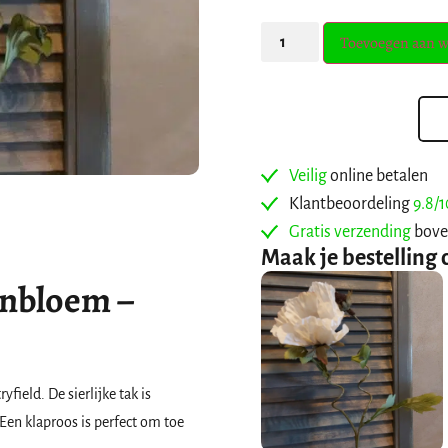
Toevoegen aan 
Veilig
online betalen
Klantbeoordeling
9.8/1
Gratis verzending
bove
Maak je bestelling 
enbloem –
field. De sierlijke tak is
Een klaproos is perfect om toe