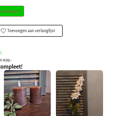
winkelwagen
Toevoegen aan verlanglijst
0
n €99,-
compleet!