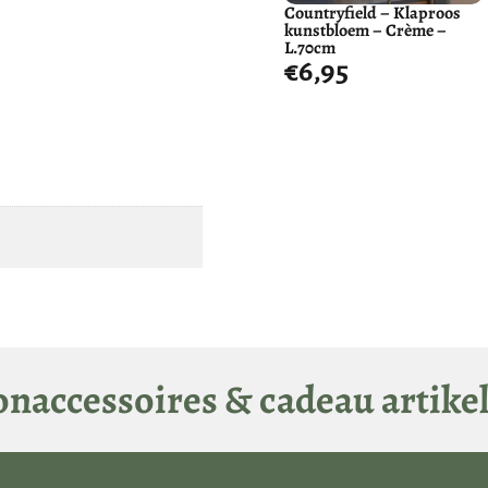
Countryfield – Klaproos
kunstbloem – Crème –
L.70cm
€
6,95
 cm. Wil je de steel graag
e de lengte eenvoudig aan op
 van kunstbloemen?
Lees dan
e aanschaf van kunstbloemen en
naccessoires & cadeau artike